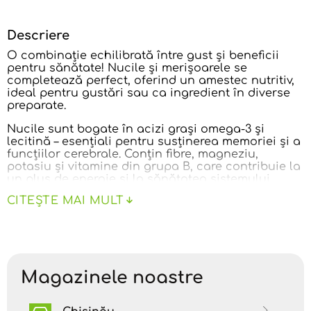
Descriere
O combinație echilibrată între gust și beneficii
pentru sănătate! Nucile și merișoarele se
completează perfect, oferind un amestec nutritiv,
ideal pentru gustări sau ca ingredient în diverse
preparate.
Nucile sunt bogate în acizi grași omega-3 și
lecitină – esențiali pentru susținerea memoriei și a
funcțiilor cerebrale. Conțin fibre, magneziu,
potasiu și vitamine din grupa B, care contribuie la
un plus de energie și la sănătatea sistemului
cardiovascular. Potrivite pentru orice tip de
CITEȘTE MAI MULT
alimentație – de la vegană la keto.
Merișoarele uscate sunt o sursă excelentă de
vitamina C și antioxidanți naturali. Ajută la
întărirea imunității, combat inflamațiile, susțin
digestia și pot contribui la reducerea
Magazinele noastre
colesterolului. În plus, oferă un gust ușor acrișor
care completează perfect savoarea nucilor.