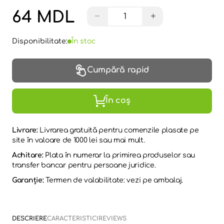
64 MDL
−
+
Disponibilitate:
În stoc
Cumpără rapid
În coș
Livrare:
Livrarea gratuită pentru comenzile plasate pe
site în valoare de 1000 lei sau mai mult.
Achitare:
Plata în numerar la primirea produselor sau
transfer bancar pentru persoane juridice.
Garanție:
Termen de valabilitate: vezi pe ambalaj.
DESCRIERE
CARACTERISTICI
REVIEWS