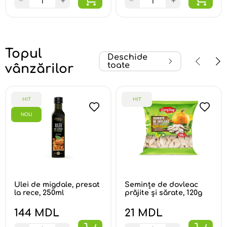
−
+
−
+
Topul
Deschide
toate
vânzărilor
HIT
HIT
NOU
Ulei de migdale, presat
Semințe de dovleac
la rece, 250ml
prăjite și sărate, 120g
144 MDL
21 MDL