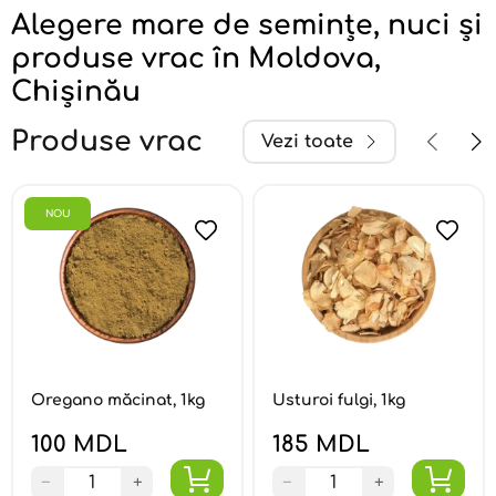
Alegere mare de semințe, nuci și
produse vrac în Moldova,
Chișinău
Produse vrac
Vezi toate
NOU
Oregano măcinat, 1kg
Usturoi fulgi, 1kg
100 MDL
185 MDL
−
+
−
+