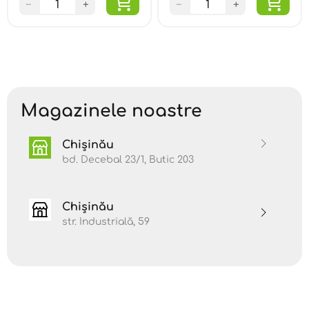
−
+
−
+
Magazinele noastre
Chișinău
bd. Decebal 23/1, Butic 203
Chișinău
str. Industrială, 59