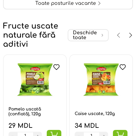
Toate posturile vacante
Fructe uscate
Deschide
naturale fără
toate
aditivi
Pomelo uscată
Caise uscate, 120g
(confiată), 120g
29 MDL
34 MDL