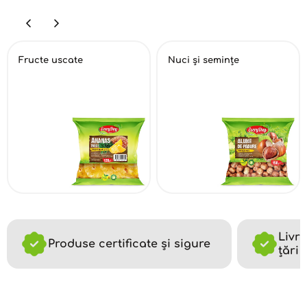
Fructe uscate
Nuci și semințe
Livră
Produse certificate și sigure
țări 