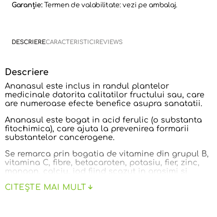
Garanție:
Termen de valabilitate: vezi pe ambalaj.
DESCRIERE
CARACTERISTICI
REVIEWS
Descriere
Ananasul este inclus in randul plantelor
medicinale datorita calitatilor fructului sau, care
are numeroase efecte benefice asupra sanatatii.
Ananasul este bogat in acid ferulic (o substanta
fitochimica), care ajuta la prevenirea formarii
substantelor cancerogene.
Se remarca prin bogatia de vitamine din grupul B,
vitamina C, fibre, betacaroten, potasiu, fier, zinc,
mangan, calciu, iod fiind scazut in grasimi si
colesterol.
CITEȘTE MAI MULT
Ananasul confiat are efect diuretic, ajutand in
curele de slabire. Are un continut bogat in
bromelina, un amestec de enzime care