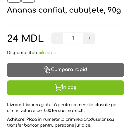
Ananas confiat, cubuțete, 90g
24 MDL
−
+
Disponibilitate:
În stoc
Cumpără rapid
În coș
Livrare:
Livrarea gratuită pentru comenzile plasate pe
site în valoare de 1000 lei sau mai mult.
Achitare:
Plata în numerar la primirea produselor sau
transfer bancar pentru persoane juridice.