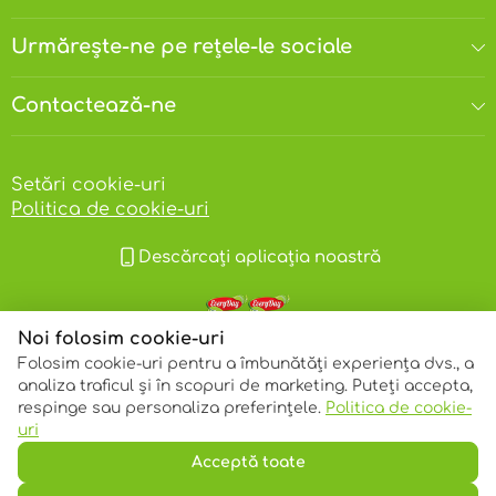
la temperaturi cuprinse între +3°C și +18°C și la o
umiditate relativă de 70%. Termen de valabilitate:
Urmărește-ne pe rețele-le sociale
12 luni. A se consuma de preferinţă înainte de: vezi
pe ambalaj.
Atenţie!
Copiii mici se pot sufoca cu fructe uscate
Contactează-ne
sau cu nuci!
Setări cookie-uri
Politica de cookie-uri
Descărcați aplicația noastră
Noi folosim cookie-uri
Folosim cookie-uri pentru a îmbunătăți experiența dvs., a
analiza traficul și în scopuri de marketing. Puteți accepta,
respinge sau personaliza preferințele.
Politica de cookie-
© 2013 – 2026 ECOM
uri
Acceptă toate