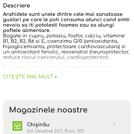
Descriere
Arahidele sunt unele dintre cele mai sanatoase
gustari pe care le poti consuma atunci cand simti
nevoia sa iti potolesti foamea sau sa alungi
poftele alimentare.
Bogate in cupru, potasiu, fosfor, calciu, vitamine
B1, B2, B3, B6 si E, coenzima Q10 (antioxidanta,
hipoglicemianta, protectoare cardiovasculara) si
un antioxidant fenolic, resveratrol (neuroprotector,
reduce riscul cancerului, cardioprotector).
Fructele alunului sunt o adevarata mina de
energie, avand o valoare calorica si nutritiva
CITEȘTE MAI MULT
foarte apropiata de cea a carnii, dar fiind mai
digerabile si avand o toxicitate mult mai mica. In
plus, aluna este foarte bogata in vitamine (A, B1,
B2, C) si in minerale (fier, fosfor, potasiu, calciu). Ca
medicament, alunele au valoare terapeutica fiind
indicate pentru: anemie, posthemoragica, crestere,
Magazinele noastre
diabet, fragilitate capilara, pietre la rinichi,
sarcina, boli pulmonare.
Chișinău
Pot fi consumate cu cereale, in salate, in
mancaruri cu legume, in produse de patiserie.
bd. Decebal 23/1, Butic 203