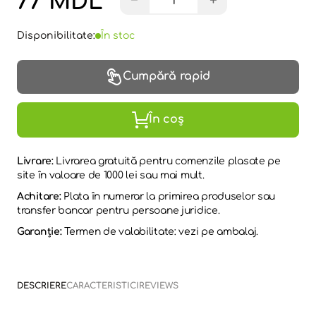
77 MDL
−
+
Disponibilitate:
În stoc
Cumpără rapid
În coș
Livrare:
Livrarea gratuită pentru comenzile plasate pe
site în valoare de 1000 lei sau mai mult.
Achitare:
Plata în numerar la primirea produselor sau
transfer bancar pentru persoane juridice.
Garanție:
Termen de valabilitate: vezi pe ambalaj.
DESCRIERE
CARACTERISTICI
REVIEWS