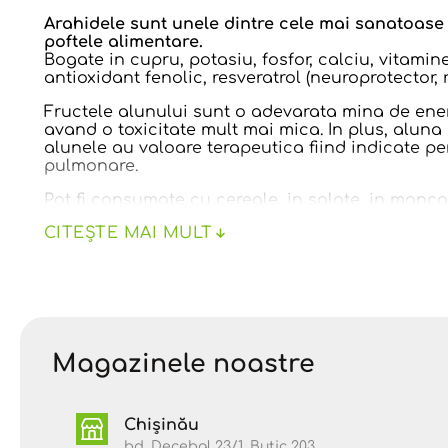
Arahidele sunt unele dintre cele mai sanatoase 
poftele alimentare.
Bogate in cupru, potasiu, fosfor, calciu, vitamin
antioxidant fenolic, resveratrol (neuroprotector,
Fructele alunului sunt o adevarata mina de energ
avand o toxicitate mult mai mica. In plus, aluna e
alunele au valoare terapeutica fiind indicate pent
pulmonare.
Pot fi consumate cu cereale, in salate, in manca
CITEȘTE MAI MULT
VALORI NUTRIȚIONALE / 100 g
Valoare energetică:
567 kcal
Grăsimi:
49 g
• acizi grași saturați – 7 g
Magazinele noastre
• acizi grași mononesaturați – 24 g
• acizi grași polinesaturați – 16 g
Glucide:
16 g
Chișinău
• zaharuri – 4 g
bd. Decebal 23/1, Butic 203