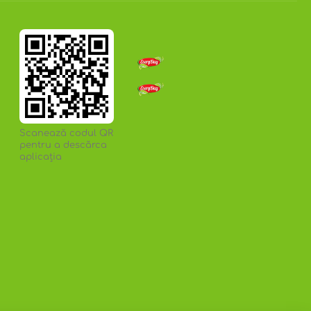
Scanează codul QR
pentru a descărca
aplicația