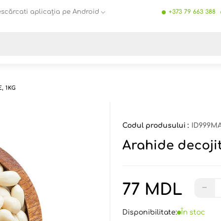
scărcati aplicația pe Android
+373 79 663 388
Toate rezultatele căutării [0 de produse]
, 1KG
Codul produsului :
ID999MA
Arahide decojite
77 MDL
−
Disponibilitate:
În stoc