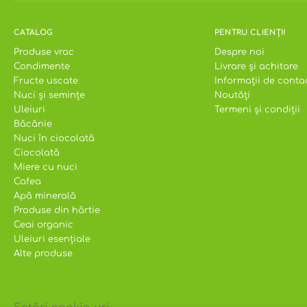
CATALOG
PENTRU CLIENȚII
Produse vrac
Despre noi
Condimente
Livrare și achitare
Fructe uscate
Informații de conta
Nuci și semințe
Noutăți
Uleiuri
Termeni și condiții
Băcănie
Nuci în ciocolată
Ciocolată
Miere cu nuci
Cafea
Apă minerală
Produse din hârtie
Ceai organic
Uleiuri esențiale
Alte produse