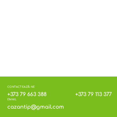
san, alte seminţe oleaginoase.
 temperaturi cuprinse între +3°C și +18°C și la o
pe ambalaj.
CONTACTEAZĂ-NE
+373 79 663 388
+373 79 113 377
EMAIL
cazantip@gmail.com