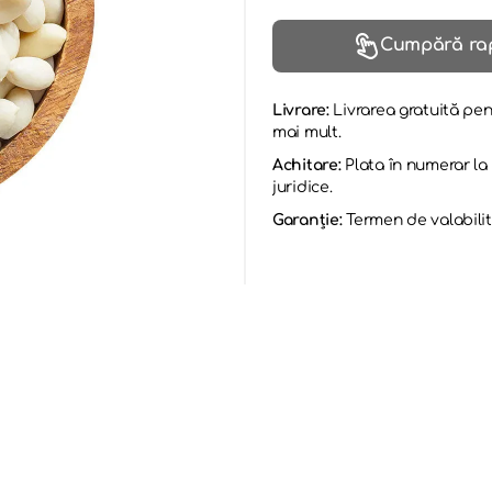
Cumpără ra
Livrare:
Livrarea gratuită pen
mai mult.
Achitare:
Plata în numerar l
juridice.
Garanție:
Termen de valabilit