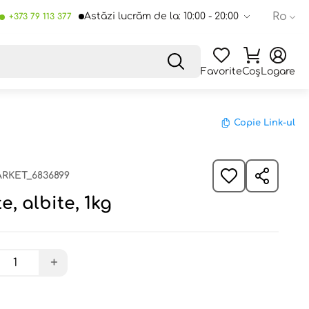
Ro
Astăzi lucrăm de la: 10:00 - 20:00
+373 79 113 377
Favorite
Coș
Logare
Copie Link-ul
RKET_6836899
, albite, 1kg
+