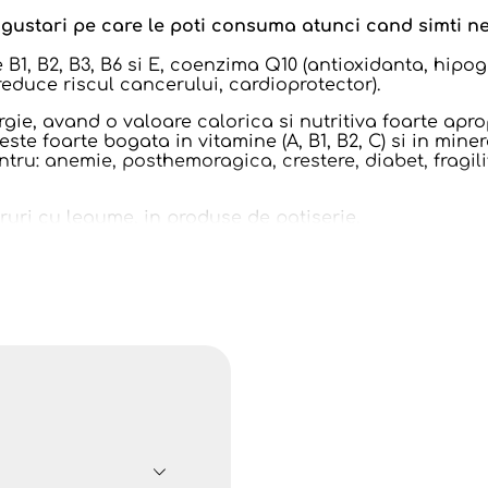
gustari pe care le poti consuma atunci cand simti ne
e B1, B2, B3, B6 si E, coenzima Q10 (antioxidanta, hip
 reduce riscul cancerului, cardioprotector).
ie, avand o valoare calorica si nutritiva foarte aprop
ste foarte bogata in vitamine (A, B1, B2, C) si in minera
ru: anemie, posthemoragica, crestere, diabet, fragilita
ruri cu legume, in produse de patiserie.