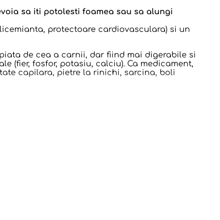
voia sa iti potolesti foamea sau sa alungi
oglicemianta, protectoare cardiovasculara) si un
iata de cea a carnii, dar fiind mai digerabile si
le (fier, fosfor, potasiu, calciu). Ca medicament,
te capilara, pietre la rinichi, sarcina, boli