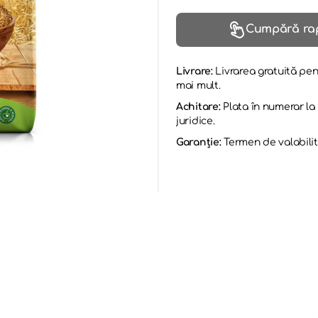
Cumpără ra
Livrare:
Livrarea gratuită pen
mai mult.
Achitare:
Plata în numerar l
juridice.
Garanție:
Termen de valabilit