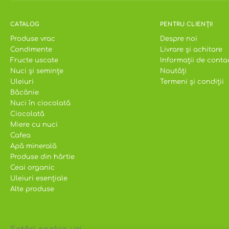
Glucide:
70 g
• zaharuri – 3,2 g
CATALOG
PENTRU CLIENȚII
Fibre:
8,1 g
Produse vrac
Despre noi
Proteine:
9,3 g
Condimente
Livrare și achitare
Fructe uscate
Informații de conta
Nuci și semințe
Noutăți
A se păstra în loc uscat şi bine ventilat, neinf
Uleiuri
Termeni și condiții
Termen de valabilitate: 20 luni. Data fabricării:
Băcănie
Nuci în ciocolată
Ciocolată
Miere cu nuci
Cafea
Apă minerală
Produse din hârtie
Ceai organic
Uleiuri esențiale
Alte produse