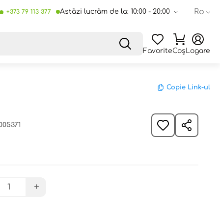
Ro
Astăzi lucrăm de la: 10:00 - 20:00
+373 79 113 377
Favorite
Coș
Logare
Copie Link-ul
005371
+