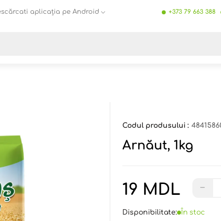
scărcati aplicația pe Android
+373 79 663 388
Toate rezultatele căutării [0 de produse]
Codul produsului :
4841586
Arnăut, 1kg
19 MDL
−
Disponibilitate:
În stoc