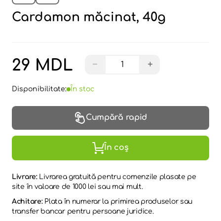
Cardamon măcinat, 40g
29 MDL
−
+
Disponibilitate:
În stoc
Cumpără rapid
În coș
Livrare:
Livrarea gratuită pentru comenzile plasate pe
site în valoare de 1000 lei sau mai mult.
Achitare:
Plata în numerar la primirea produselor sau
transfer bancar pentru persoane juridice.