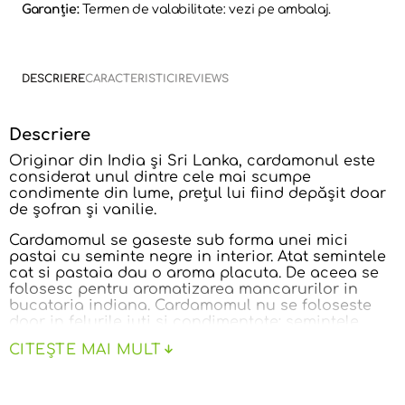
Garanție:
Termen de valabilitate: vezi pe ambalaj.
DESCRIERE
CARACTERISTICI
REVIEWS
Descriere
Originar din India şi Sri Lanka, cardamonul este
considerat unul dintre cele mai scumpe
condimente din lume, preţul lui fiind depăşit doar
de şofran şi vanilie.
Cardamomul se gaseste sub forma unei mici
pastai cu seminte negre in interior. Atat semintele
cat si pastaia dau o aroma placuta. De aceea se
folosesc pentru aromatizarea mancarurilor in
bucataria indiana. Cardamomul nu se foloseste
doar in felurile iuti si condimentate; semintele
sunt folosite si in deserturi si in bauturi, pentru a
CITEȘTE MAI MULT
completa aromele dulci ale acestora. Ceaiul de
cardamom este foarte faimos in India, impreuna
cu ceaiul de ghimbir.