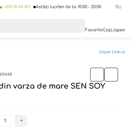
Ro
Astăzi lucrăm de la: 10:00 - 20:00
+373 79 113 377
Favorite
Coș
Logare
Copie Link-ul
660448
 din varza de mare SEN SOY
+