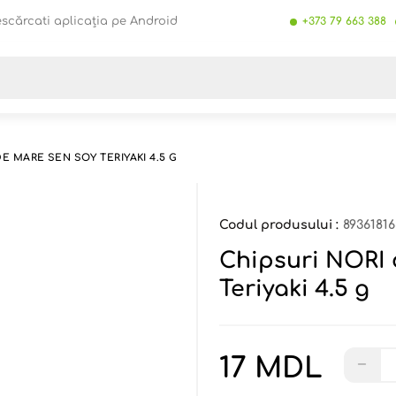
scărcati aplicația pe Android
+373 79 663 388
Toate rezultatele căutării [0 de produse]
E MARE SEN SOY TERIYAKI 4.5 G
Codul produsului :
8936181
Chipsuri NORI
Teriyaki 4.5 g
17 MDL
−