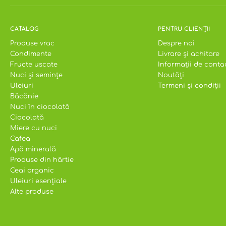
CATALOG
PENTRU CLIENȚII
Produse vrac
Despre noi
Condimente
Livrare și achitare
Fructe uscate
Informații de conta
Nuci și semințe
Noutăți
Uleiuri
Termeni și condiții
Băcănie
Nuci în ciocolată
Ciocolată
Miere cu nuci
Cafea
Apă minerală
Produse din hârtie
Ceai organic
Uleiuri esențiale
Alte produse