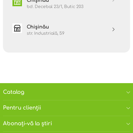
Chișinău
bd. Decebal 23/1, Butic 203
Chișinău
str. Industrială, 59
Catalog
Pentru clienții
Abonați-vă la știri