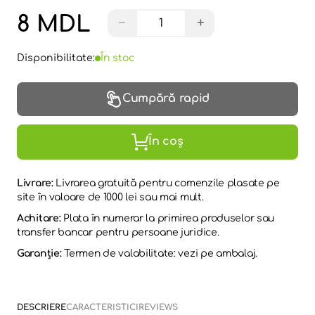
8 MDL
−
+
Disponibilitate:
În stoc
Cumpără rapid
În coș
Livrare:
Livrarea gratuită pentru comenzile plasate pe
site în valoare de 1000 lei sau mai mult.
Achitare:
Plata în numerar la primirea produselor sau
transfer bancar pentru persoane juridice.
Garanție:
Termen de valabilitate: vezi pe ambalaj.
DESCRIERE
CARACTERISTICI
REVIEWS