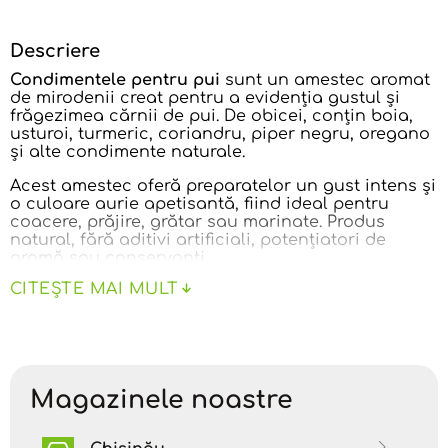
Descriere
Condimentele pentru pui
sunt un amestec aromat
de mirodenii creat pentru a evidenția gustul și
frăgezimea cărnii de pui. De obicei, conțin boia,
usturoi, turmeric, coriandru, piper negru, oregano
și alte condimente naturale.
Acest amestec oferă preparatelor un gust intens și
o culoare aurie apetisantă, fiind ideal pentru
coacere, prăjire, grătar sau marinate. Produs
natural, fără aditivi artificiali, potențiatori de
aromă sau conservanți.
CITEȘTE MAI MULT
Alergeni.
Produs într-o unitate în care se utilizează
arahide, fructe cu coajă lemnoasă, seminţe de
susan, alte seminţe oleaginoase.
A se păstra într-un loc uscat și răcoros, ferit de
razele directe ale soarelui și de sursele de căldură
la temperaturi cuprinse între +3°C și +18°C și la o
Magazinele noastre
umiditate relativă de 70%.