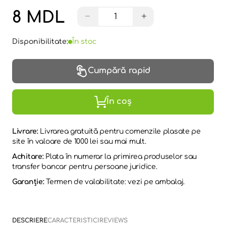
8 MDL
−
+
Disponibilitate:
În stoc
Cumpără rapid
În coș
Livrare:
Livrarea gratuită pentru comenzile plasate pe
site în valoare de 1000 lei sau mai mult.
Achitare:
Plata în numerar la primirea produselor sau
transfer bancar pentru persoane juridice.
Garanție:
Termen de valabilitate: vezi pe ambalaj.
DESCRIERE
CARACTERISTICI
REVIEWS