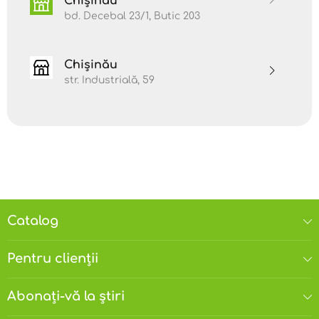
Chișinău
bd. Decebal 23/1, Butic 203
Chișinău
str. Industrială, 59
Catalog
Pentru clienții
Abonați-vă la știri