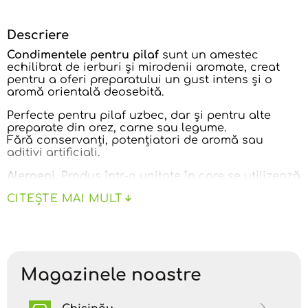
Descriere
Condimentele pentru pilaf
sunt un amestec
echilibrat de ierburi și mirodenii aromate, creat
pentru a oferi preparatului un gust intens și o
aromă orientală deosebită.
Perfecte pentru pilaf uzbec, dar și pentru alte
preparate din orez, carne sau legume.
Fără conservanți, potențiatori de aromă sau
aditivi artificiali.
Alergeni.
Produs într-o unitate în care se utilizează
arahide, fructe cu coajă lemnoasă, seminţe de
CITEȘTE MAI MULT
susan, alte seminţe oleaginoase.
A se păstra într-un loc uscat și răcoros, ferit de
razele directe ale soarelui și de sursele de căldură
la temperaturi cuprinse între +3°C și +18°C și la o
umiditate relativă de 70%.
Magazinele noastre