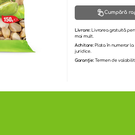
Cumpără ra
Livrare:
Livrarea gratuită pen
mai mult.
Achitare:
Plata în numerar l
juridice.
Garanție:
Termen de valabilit