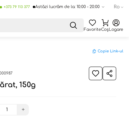
Ro
Astăzi lucrăm de la: 10:00 - 20:00
+373 79 113 377
Favorite
Coș
Logare
Copie Link-ul
000987
sărat, 150g
+