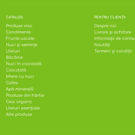
CATALOG
PENTRU CLIENȚII
Produse vrac
Despre noi
Condimente
Livrare și achitare
Fructe uscate
Informații de conta
Nuci și semințe
Noutăți
Uleiuri
Termeni și condiții
Băcănie
Nuci în ciocolată
Ciocolată
Miere cu nuci
Cafea
Apă minerală
Produse din hârtie
Ceai organic
Uleiuri esențiale
Alte produse