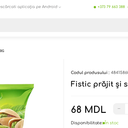
scărcati aplicația pe Android
+373 79 663 388
Toate rezultatele căutării [0 de produse]
50G
Codul produsului :
4841586
Fistic prăjit și 
68 MDL
−
Disponibilitate:
În stoc