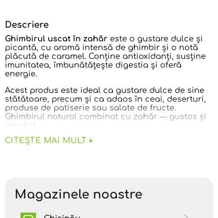
Descriere
Ghimbirul uscat în zahăr
este o gustare dulce și
picantă, cu aromă intensă de ghimbir și o notă
plăcută de caramel. Conține antioxidanți, susține
imunitatea, îmbunătățește digestia și oferă
energie.
Acest produs este ideal ca gustare dulce de sine
stătătoare, precum și ca adaos în ceai, deserturi,
produse de patiserie sau salate de fructe.
Ghimbirul natural combinat cu zahăr — gustos și
practic!
CITEȘTE MAI MULT
VALORI NUTRIȚIONALE / 100 g
Valoare energetică:
304 kcal
Grăsimi:
3,3 g
Magazinele noastre
• acizi grași saturați – 0,4 g
• acizi grași mononesaturați – 0 g
• acizi grași polinesaturați – 0 g