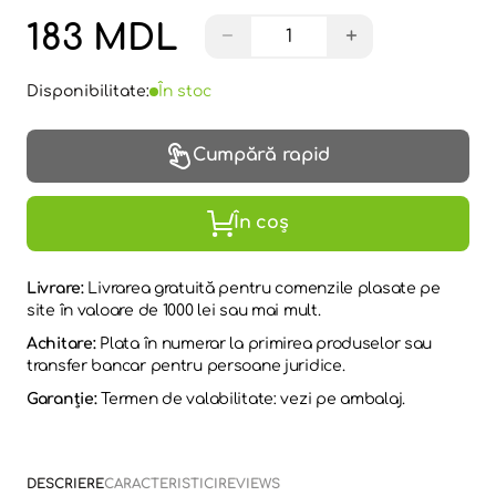
183 MDL
−
+
Disponibilitate:
În stoc
Cumpără rapid
În coș
Livrare:
Livrarea gratuită pentru comenzile plasate pe
site în valoare de 1000 lei sau mai mult.
Achitare:
Plata în numerar la primirea produselor sau
transfer bancar pentru persoane juridice.
Garanție:
Termen de valabilitate: vezi pe ambalaj.
DESCRIERE
CARACTERISTICI
REVIEWS