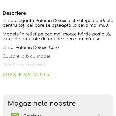
Descriere
Linia elegantă Paloma Deluxe este alegerea ideală
pentru toți cei care se așteaptă la ceva mai mult.
Modele în relief pe cea mai moale hârtie posibilă,
extracte naturale de unt de shea sau mătase.
Linia: Paloma Deluxe Care
Culoare: alb cu model
Număr de straturi: 4
Caracteristici suplimentare: Testat dermatologic
CITEȘTE MAI MULT
Ambalaj comercial: 10 role/set
Magazinele noastre