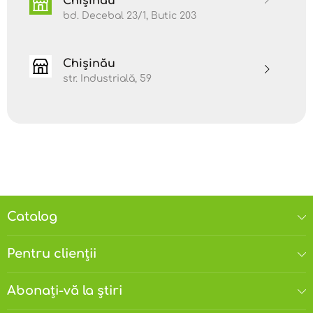
Chișinău
bd. Decebal 23/1, Butic 203
Chișinău
str. Industrială, 59
Catalog
Pentru clienții
Abonați-vă la știri