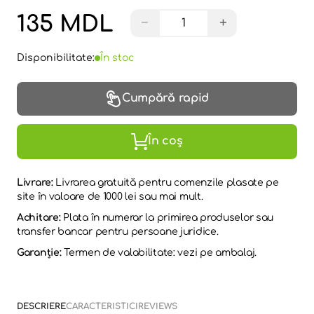
135 MDL
−
+
Disponibilitate:
În stoc
Cumpără rapid
În coș
Livrare:
Livrarea gratuită pentru comenzile plasate pe
site în valoare de 1000 lei sau mai mult.
Achitare:
Plata în numerar la primirea produselor sau
transfer bancar pentru persoane juridice.
Garanție:
Termen de valabilitate: vezi pe ambalaj.
DESCRIERE
CARACTERISTICI
REVIEWS