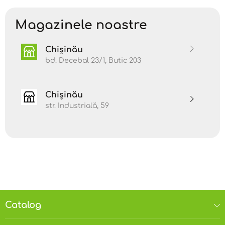
migrenelor și a degenerării sistemului nervos,
contribuind la menținerea sănătății mentale.
Magazinele noastre
Datorită indicelui glicemic redus, hrișca poate fi
consumată fără probleme de către cei care suferă
Chișinău
de diabet.
bd. Decebal 23/1, Butic 203
În plus, carbohidrații complecși sunt absorbiți mai
lent în organism, ceea ce înseamnă că energia se
eliberează treptat, iar nivelul glicemiei se menține
Chișinău
constant. Datorită acestor carbohidrați și fibrei
insolubile prezente în semințele de hrișcă, acestea
str. Industrială, 59
ajută la menținerea senzației de sațietate pentru
un timp mai îndelungat și, prin urmare, la
scăderea în greutate.
Hrișca conține o cantitate mai mare de proteine
per suta de grame decât multe tipuri de cereale,
fiind excelentă pentru vegetarieni și nu numai. În
plus, proteinele din aceste semințe conțin opt
aminoacizi esențiali care conferă energie și ajută
la creșterea și recuperarea musculară.
Catalog
Hrișca este bogată în antioxidanți rezistenți la
procesul de fierbere, aceștia fiind activați de flora