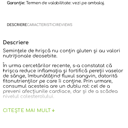
Garanție:
Termen de valabilitate: vezi pe ambalaj.
DESCRIERE
CARACTERISTICI
REVIEWS
Descriere
Semințele de hrișcă nu conțin gluten și au valori
nutriționale deosebite.
În urma cercetărilor recente, s-a constatat că
hrișca reduce inflamația și fortifică pereții vaselor
de sânge, îmbunătățind fluxul sangvin, datorită
fitonutrienților pe care îi conține. Prin urmare,
consumul acesteia are un dublu rol: cel de a
preveni afecțiunile cardiace, dar și de a scădea
nivelul colesterolului.
Îmbunătățește digestia și accelerează recuperarea
CITEȘTE MAI MULT
organismului în urma acțiunii diferiților factori de
stres, datorită fibrelor și a complexului de
minerale pe care le conține. Se crede că, datorită
acestor minerale, ar avea un rol în combaterea