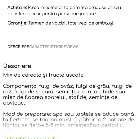
Achitare:
Plata în numerar la primirea produselor sau
transfer bancar pentru persoane juridice.
Garanție:
Termen de valabilitate: vezi pe ambalaj.
DESCRIERE
CARACTERISTICI
REVIEWS
Descriere
Mix de cereale şi fructe uscate
Componenţa: fulgi de ovăz, fulgi de grâu, fulgi de
orz, fulgi de secară, seminţe de in, arahide sau
miez de floarea soarelui, stafide, seminţe de
dovleac.
Mod de preparare: apa sau laptele se aduce până
la fierbere, se toarnă musli (1 păhar la 2 păhare de
lichid), se fierbe 5-8 min, amestecând periodic.
Adăugaţi sare, zahăr, miere, un după gust.