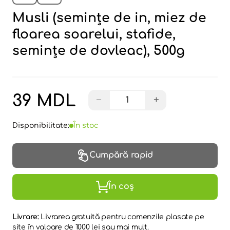
Musli (seminţe de in, miez de
floarea soarelui, stafide,
seminţe de dovleac), 500g
39 MDL
−
+
Disponibilitate:
În stoc
Cumpără rapid
În coș
Livrare:
Livrarea gratuită pentru comenzile plasate pe
site în valoare de 1000 lei sau mai mult.