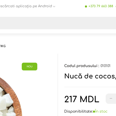
scărcati aplicația pe Android
+373 79 663 388
Toate rezultatele căutării [0 de produse]
 1KG
Codul produsului :
010101
NOU
Nucă de cocos,
217 MDL
−
Disponibilitate:
În stoc