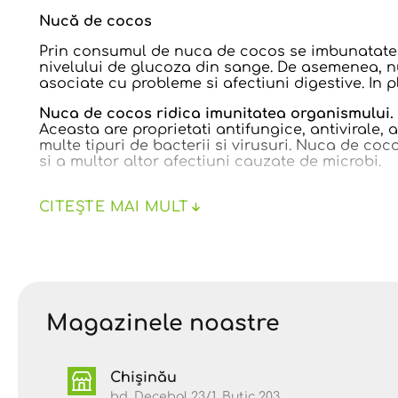
Nucă de cocos
Prin consumul de nuca de cocos se imbunatateste
nivelului de glucoza din sange. De asemenea, nu
asociate cu probleme si afectiuni digestive. In 
Nuca de cocos ridica imunitatea organismului.
Aceasta are proprietati antifungice, antivirale,
multe tipuri de bacterii si virusuri. Nuca de cocos
si a multor altor afectiuni cauzate de microbi.
Nuca de cocos are efect anti-imbatranire.
CITEȘTE MAI MULT
Actiunea anti-imbatranire a nucii de cocos este
citochinine, transzeatina si chinetina, toate ac
VALORI NUTRIȚIONALE / 100 g
Valoare energetică:
310 kcal
Grăsimi:
12,5 g
Magazinele noastre
• acizi grași saturați – 10 g
• acizi grași mononesaturați – 1 g
• acizi grași polinesaturați – 1 g
Chișinău
Glucide:
40 g
bd. Decebal 23/1, Butic 203