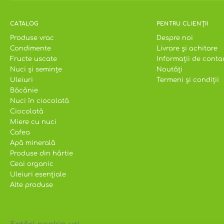
CATALOG
PENTRU CLIENȚII
Produse vrac
Despre noi
Condimente
Livrare și achitare
Fructe uscate
Informații de conta
Nuci și semințe
Noutăți
Uleiuri
Termeni și condiții
Băcănie
Nuci în ciocolată
Ciocolată
Miere cu nuci
Cafea
Apă minerală
Produse din hârtie
Ceai organic
Uleiuri esențiale
Alte produse