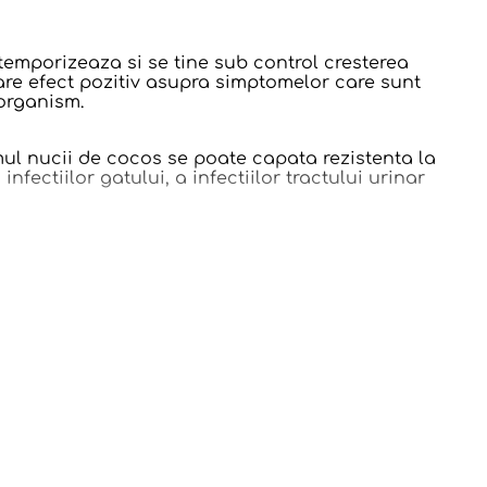
emporizeaza si se tine sub control cresterea
are efect pozitiv asupra simptomelor care sunt
 organism.
umul nucii de cocos se poate capata rezistenta la
nfectiilor gatului, a infectiilor tractului urinar
us al naturii. Nuca de cocos este bogata in
anire, anti-cancerigene si anti-trombotice.