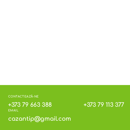
san, alte seminţe oleaginoase.
 temperaturi cuprinse între +3°C și +18°C și la o
pe ambalaj.
CONTACTEAZĂ-NE
+373 79 663 388
+373 79 113 377
EMAIL
cazantip@gmail.com