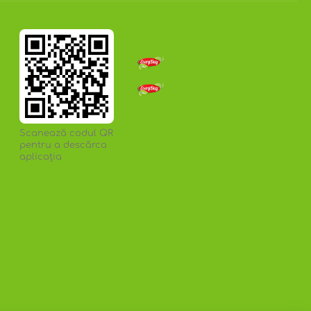
Scanează codul QR
pentru a descărca
aplicația