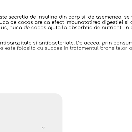
 secretia de insulina din corp si, de asemenea, se t
ca de cocos are ca efect imbunatatirea digestiei si 
plus, nuca de cocos ajuta la absorbtia de nutrienti in
 antiparazitale si antibacteriale. De aceea, prin cons
 este folosita cu succes in tratamentul bronsitelor, a i
 unul dintre marile beneficii ale acestui minunat prod
este substante avand puternice proprietati anti-imbatr