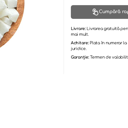
Cumpără ra
Livrare:
Livrarea gratuită pen
mai mult.
Achitare:
Plata în numerar l
juridice.
Garanție:
Termen de valabilit