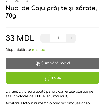
Nuci de Caju prăjite și sărate,
70g
33 MDL
−
+
Disponibilitate:
În stoc
Cumpără rapid
În coș
Livrare:
Livrarea gratuită pentru comenzile plasate pe
site în valoare de 1000 lei sau mai mult.
Achitare:
Plata în numerar la primirea produselor sau