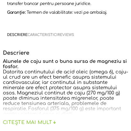
transfer bancar pentru persoane juridice.
Garanție:
Termen de valabilitate: vezi pe ambalaj.
DESCRIERE
CARACTERISTICI
REVIEWS
Descriere
Alunele de caju sunt o buna sursa de magneziu si
fosfor.
Datorita continutului de acid oleic (omega 6), caju-
ul crud are un efect benefic asupra sistemului
cardiovascular, iar continutul in substante
minerale are efect protector asupra sistemului
osos. Magneziul continut de caju (270 mg/100 g)
poate diminua intensitatea migrenelor, poate
reduce tensiunea arteriala, problemele de
respiratie. Fosforul (375 mg/100 g) este important
pentru sistemul osos si dinti.
Aceste fructe se pot consuma ca atare sau prajite,
CITEȘTE MAI MULT
in diverse combinatii cu legume, sosuri, cereale si
deserturi (inghetata, prajituri, torturi).