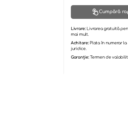
Cumpără ra
Livrare:
Livrarea gratuită pen
mai mult.
Achitare:
Plata în numerar l
juridice.
Garanție:
Termen de valabilit