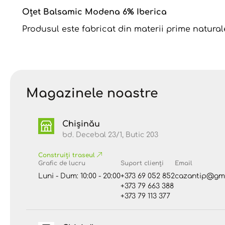
Oțet Balsamic Modena 6% Iberica
Produsul este fabricat din materii prime naturale
Magazinele noastre
Chișinău
bd. Decebal 23/1, Butic 203
Construiți traseul
Grafic de lucru
Suport clienți
Email
Luni - Dum: 10:00 - 20:00
+373 69 052 852
cazantip@gma
+373 79 663 388
+373 79 113 377