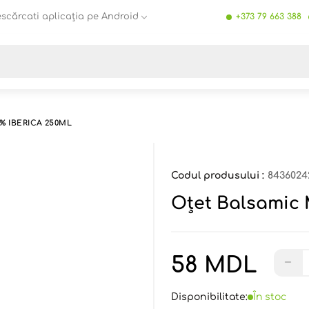
scărcati aplicația pe Android
+373 79 663 388
Toate rezultatele căutării [0 de produse]
 IBERICA 250ML
Codul produsului :
8436024
Oțet Balsamic
58 MDL
−
Disponibilitate:
În stoc