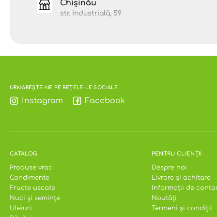
Chișinău
str. Industrială, 59
URMĂREȘTE-NE PE REȚELE-LE SOCIALE
Instagram
Facebook
CATALOG
PENTRU CLIENȚII
Produse vrac
Despre noi
Condimente
Livrare și achitare
Fructe uscate
Informații de conta
Nuci și semințe
Noutăți
Uleiuri
Termeni și condiții