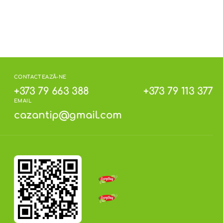
CONTACTEAZĂ-NE
+373 79 663 388
+373 79 113 377
EMAIL
cazantip@gmail.com