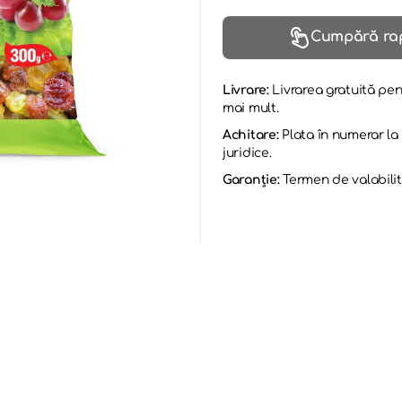
Cumpără ra
Livrare:
Livrarea gratuită pen
mai mult.
Achitare:
Plata în numerar l
juridice.
Garanție:
Termen de valabilit