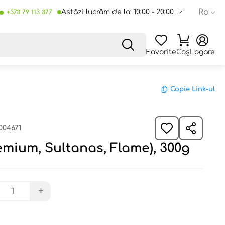
Ro
Astăzi lucrăm de la: 10:00 - 20:00
+373 79 113 377
Favorite
Coș
Logare
Copie Link-ul
004671
emium, Sultanas, Flame), 300g
+