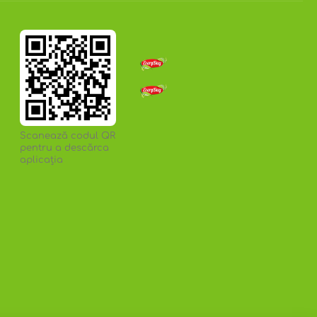
Scanează codul QR
pentru a descărca
aplicația
san, alte seminţe oleaginoase.
 temperaturi cuprinse între +3°C și +18°C și la o
pe ambalaj.