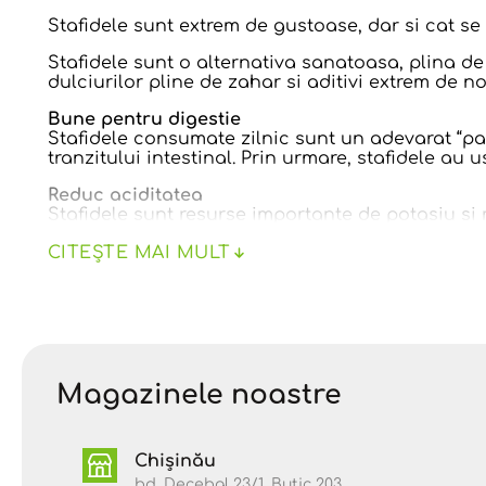
Stafidele sunt extrem de gustoase, dar si cat se 
Stafidele sunt o alternativa sanatoasa, plina de
dulciurilor pline de zahar si aditivi extrem de no
Bune pentru digestie
Stafidele consumate zilnic sunt un adevarat “pa
tranzitului intestinal. Prin urmare, stafidele au 
Reduc aciditatea
Stafidele sunt resurse importante de potasiu si 
prevenindu-se astfel riscul de boli precum artrita
CITEȘTE MAI MULT
Amelioreaza simptomele anemiei
Continutul bogat de fier si complexul de vitamin
celule rosii din sange, celule cu rol extrem de i
Au efect anticancerigen
Un antioxidant numit catehina prezent in stafide
de colon.
Magazinele noastre
Trateaza infectiile
Stafidele detin fitonutrienti polifenolici, cunos
Chișinău
ajuta la reducerea febrei si distrugerea bacteriilo
sistemului imunitar.
bd. Decebal 23/1, Butic 203