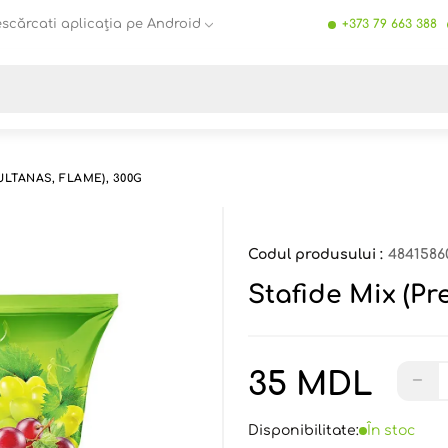
scărcati aplicația pe Android
+373 79 663 388
Toate rezultatele căutării [0 de produse]
ULTANAS, FLAME), 300G
Codul produsului :
4841586
Stafide Mix (Pr
35 MDL
−
Disponibilitate:
În stoc