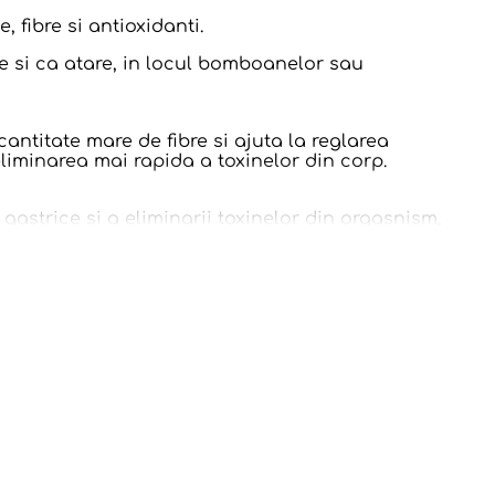
 fibre si antioxidanti.
te si ca atare, in locul bomboanelor sau
ntitate mare de fibre si ajuta la reglarea
 eliminarea mai rapida a toxinelor din corp.
gastrice si a eliminarii toxinelor din orgasnism,
anemiei, iar cuprul stimuleaza producerea de
tesuturi.
lilor liberi, care pot provoca tumori si cancer
menea, acestia au proprietati antibacteriene si
u alte viroze respiratorii, prin intarirea