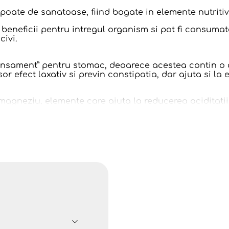
poate de sanatoase, fiind bogate in elemente nutritive,
 beneficii pentru intregul organism si pot fi consuma
civi.
nsament” pentru stomac, deoarece acestea contin o ca
usor efect laxativ si previn constipatia, dar ajuta si la
magneziu, elemente care ajuta la reducerea aciditatii 
, guta, pietrele la rinichi sau bolile cardiace.
a B pe care il contin stafidele ajuta la ameliorarea 
mportant, si anume cel de a transporta oxigenul catre 
 ajuta la protejarea impotriva actiunii nocive a radica
cuti ca si antioxidanti cu efect antiinflamator. De ase
r si virusurilor, astfel incat ne protejeaza de raceli sa