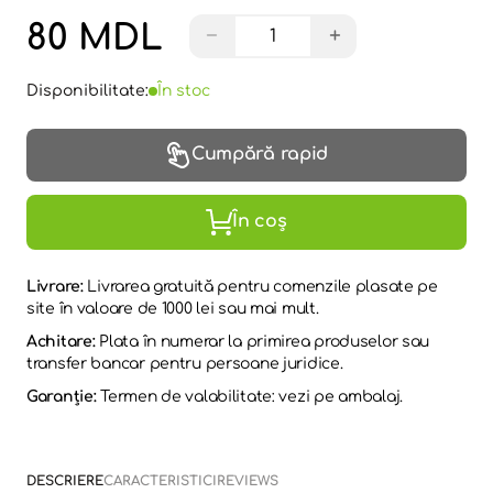
80 MDL
−
+
Disponibilitate:
În stoc
Cumpără rapid
În coș
Livrare:
Livrarea gratuită pentru comenzile plasate pe
site în valoare de 1000 lei sau mai mult.
Achitare:
Plata în numerar la primirea produselor sau
transfer bancar pentru persoane juridice.
Garanție:
Termen de valabilitate: vezi pe ambalaj.
DESCRIERE
CARACTERISTICI
REVIEWS