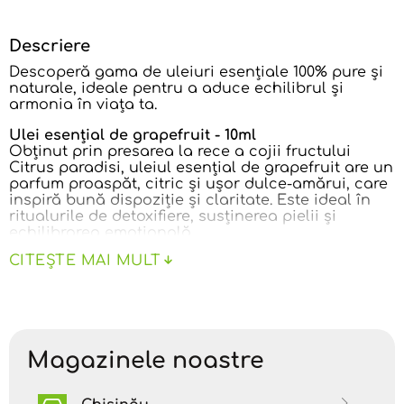
Descriere
Descoperă gama de uleiuri esențiale 100% pure și
naturale, ideale pentru a aduce echilibrul și
armonia în viața ta.
Ulei esențial de grapefruit - 10ml
Obținut prin presarea la rece a cojii fructului
Citrus paradisi, uleiul esențial de grapefruit are un
parfum proaspăt, citric și ușor dulce-amărui, care
inspiră bună dispoziție și claritate. Este ideal în
ritualurile de detoxifiere, susținerea pielii și
echilibrarea emoțională.
CITEȘTE MAI MULT
Beneficii și Proprietăți:
Antidepresiv natural
- îmbunătățește starea de
spirit, reduce anxietatea și susține echilibrul
emoțional.
Magazinele noastre
Detoxifiant și drenaj limfatic
- sprijină eliminarea
toxinelor și este adesea folosit în masajele
anticelulitice.