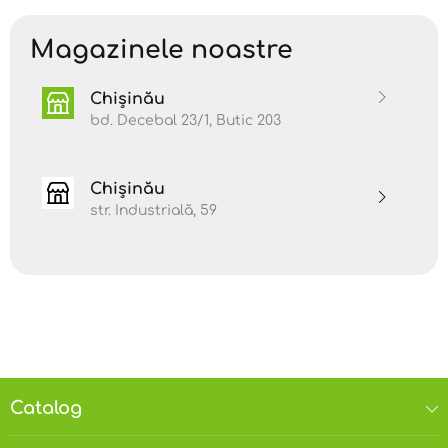
intens, proaspăt și citric, aducând instantaneu o
senzație de curățenie, optimism și claritate.
Magazinele noastre
Beneficii și Proprietăți:
Chișinău
Energizant și tonic mental
- stimulează
concentrarea, îmbunătățește starea de spirit și
bd. Decebal 23/1, Butic 203
combate oboseala psihică.
Purificator al aerului și spațiilor
- eliminează
mirosurile neplăcute și creează un mediu
Chișinău
proaspăt și curat.
str. Industrială, 59
Detoxifiant și susținător hepatic
- ajută la
eliminarea toxinelor (prin masaj extern, în
combinație cu ulei purtător).
Antibacterian și antiseptic
- excelent pentru
curățarea naturală a pielii și a suprafețelor.
Îngrijirea pielii grase sau cu imperfecțiuni
- ajută
la diminuarea punctelor negre, a acneei și a
aspectului tern.
Catalog