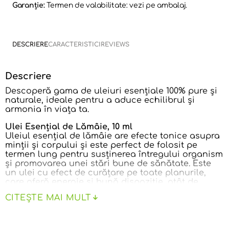
Garanție:
Termen de valabilitate: vezi pe ambalaj.
DESCRIERE
CARACTERISTICI
REVIEWS
Descriere
Descoperă gama de uleiuri esențiale 100% pure și
naturale, ideale pentru a aduce echilibrul și
armonia în viața ta.
Ulei Esențial de Lămâie, 10 ml
Uleiul esențial de lămâie are efecte tonice asupra
minții și corpului și este perfect de folosit pe
termen lung pentru susținerea întregului organism
și promovarea unei stări bune de sănătate. Este
un ulei cu efect de curățare pe toate planurile,
care oferă energie și bună dispoziție, atât de
necesare în perioadele stresante pentru trup,
CITEȘTE MAI MULT
minte și suflet.
Obținut prin presare la rece din coaja fructului
Citrus limon, acest ulei esențial are un parfum