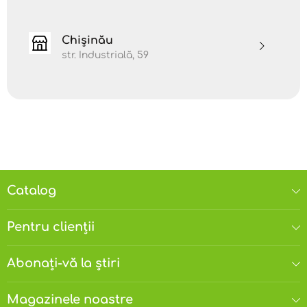
Calmant și echilibrant
- reduce stările de agitație
și anxietate, inducând claritate mentală și
echilibru emoțional.
Chișinău
str. Industrială, 59
Antiseptic natural
- protejează pielea în caz de
răni minore, iritații sau inflamații.
Tonic digestiv
- folosit diluat în masaj abdominal,
poate contribui la reducerea balonării și
stimularea digestiei.
Catalog
Pentru clienții
Abonați-vă la știri
Magazinele noastre