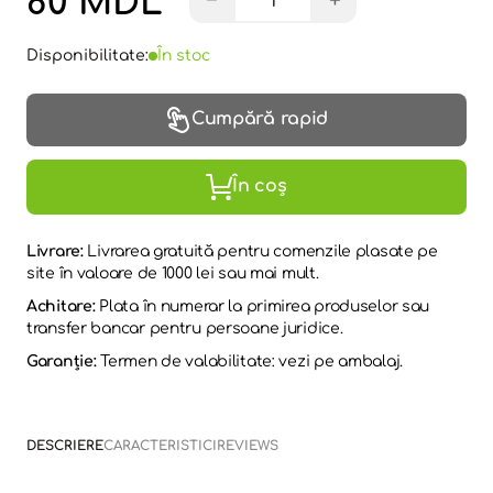
80 MDL
−
+
Disponibilitate:
În stoc
Cumpără rapid
În coș
Livrare:
Livrarea gratuită pentru comenzile plasate pe
site în valoare de 1000 lei sau mai mult.
Achitare:
Plata în numerar la primirea produselor sau
transfer bancar pentru persoane juridice.
Garanție:
Termen de valabilitate: vezi pe ambalaj.
DESCRIERE
CARACTERISTICI
REVIEWS