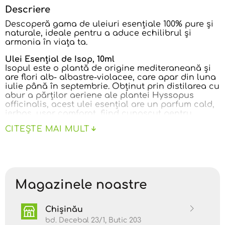
Descriere
Descoperă gama de uleiuri esențiale 100% pure și
naturale, ideale pentru a aduce echilibrul și
armonia în viața ta.
Ulei Esențial de Isop, 10ml
Isopul este o plantă de origine mediteraneană şi
are flori alb- albastre-violacee, care apar din luna
iulie până în septembrie. Obținut prin distilarea cu
abur a părților aeriene ale plantei Hyssopus
officinalis, acest ulei esențial are un parfum cald,
ierbos, ușor camforat, fiind cunoscut pentru
proprietățile sale puternice de susținere a
CITEȘTE MAI MULT
sănătății respiratorii și imunitare.
Beneficii și Proprietăți:
Expectorant și decongestionant
- ajută la
curățarea căilor respiratorii, fiind util în caz de
Magazinele noastre
tuse, bronșită sau sinuzită.
Stimulant al sistemului imunitar
- sprijină
Chișinău
organismul în lupta cu infecțiile, mai ales în
sezonul rece.
bd. Decebal 23/1, Butic 203