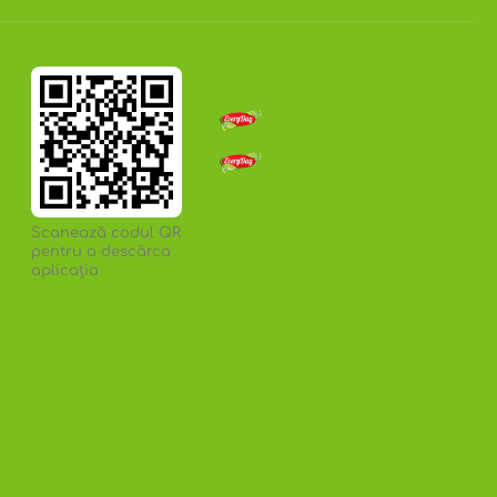
Scanează codul QR
pentru a descărca
aplicația