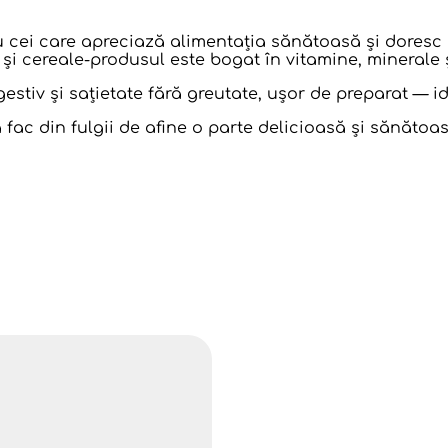
u cei care apreciază alimentația sănătoasă și doresc
i cereale-produsul este bogat în vitamine, minerale și
gestiv și sațietate fără greutate, ușor de preparat — i
 fac din fulgii de afine o parte delicioasă și sănătoasă
ectat de dăunatori, la temperatura de până la +25°C şi 
 a se vedea pe ambalaj.