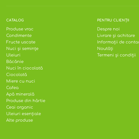
CATALOG
PENTRU CLIENȚII
Produse vrac
Despre noi
Condimente
Livrare și achitare
Fructe uscate
Informații de conta
Nuci și semințe
Noutăți
Uleiuri
Termeni și condiții
Băcănie
Nuci în ciocolată
Ciocolată
Miere cu nuci
Cafea
Apă minerală
Produse din hârtie
Ceai organic
Uleiuri esențiale
Alte produse