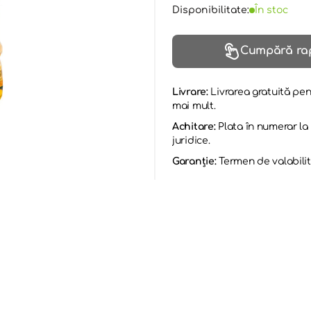
Disponibilitate:
În stoc
Cumpără ra
Livrare:
Livrarea gratuită pen
mai mult.
Achitare:
Plata în numerar l
juridice.
Garanție:
Termen de valabilit