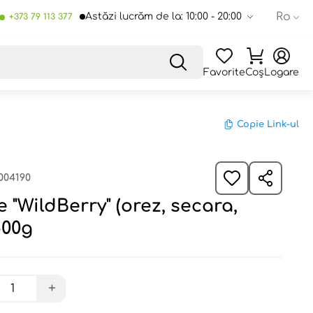
Ro
Astăzi lucrăm de la: 10:00 - 20:00
+373 79 113 377
Favorite
Coș
Logare
Copie Link-ul
004190
e "WildBerry" (orez, secara,
500g
+