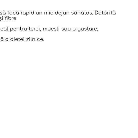
 să facă rapid un mic dejun sănătos. Datorită
 fibre.
deal pentru terci, muesli sau o gustare.
 a dietei zilnice.
umiditatea relativă a aerului nu mai mult de 70%.