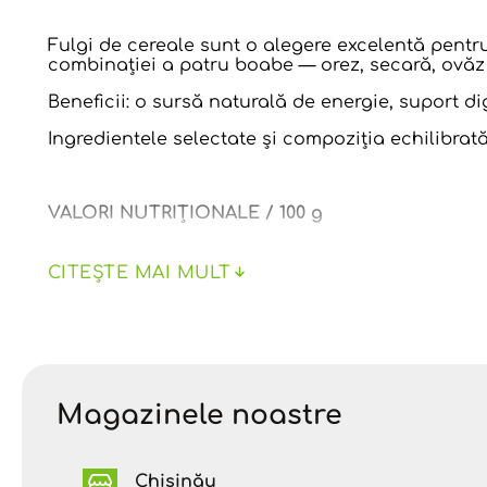
Fulgi de cereale sunt o alegere excelentă pentr
combinației a patru boabe — orez, secară, ovăz ș
Beneficii: o sursă naturală de energie, suport di
Ingredientele selectate și compoziția echilibrată
VALORI NUTRIȚIONALE / 100 g
Valoare energetică:
330 kcal
CITEȘTE MAI MULT
Grăsimi:
2,5 g
Glucide:
66 g
Proteine:
11 g
Magazinele noastre
A se păstra în loc uscat şi bine ventilat, neinf
Termen de valabilitate: 20 luni. Data fabricării:
Chișinău