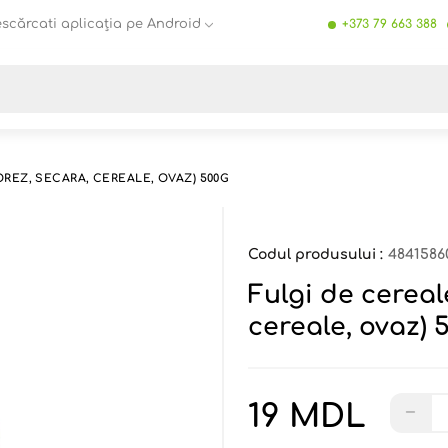
scărcati aplicația pe Android
+373 79 663 388
Toate rezultatele căutării [0 de produse]
OREZ, SECARA, CEREALE, OVAZ) 500G
Codul produsului :
4841586
Fulgi de cereal
cereale, ovaz) 
19 MDL
−