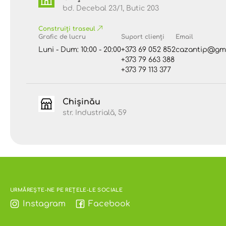
bd. Decebal 23/1, Butic 203
Construiți traseul
Grafic de lucru
Suport clienți
Email
Luni - Dum: 10:00 - 20:00
+373 69 052 852
cazantip@gma
+373 79 663 388
+373 79 113 377
Chișinău
str. Industrială, 59
URMĂREȘTE-NE PE REȚELE-LE SOCIALE
Instagram
Facebook