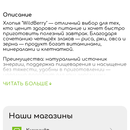
Описание
Хлопья "WildBerry" — отличный выбор для тех,
кто ценит здоровое питание и хочет быстро
приготовить полезный завтрак. Благодаря
сочетанию четырёх злаков — риса, ржи, овса и
зерна — продукт богат витаминами,
минералами и клетчаткой.
Преимущества: натуральный источник
энергии, поддержка пищеварения и насыщение
без тяжести, удобны в приготовлении —
идеально подойдут для каш, мюсли или
перекуса.
ЧИТАТЬ БОЛЬШЕ
Отборные ингредиенты и сбалансированный
состав делают хлопья "WildBerry" вкусной и
полезной частью ежедневного рациона.
Наши магазины
ПИЩЕВАЯ ЦЕННОСТЬ / 100 г
Калорийность:
330 кКал