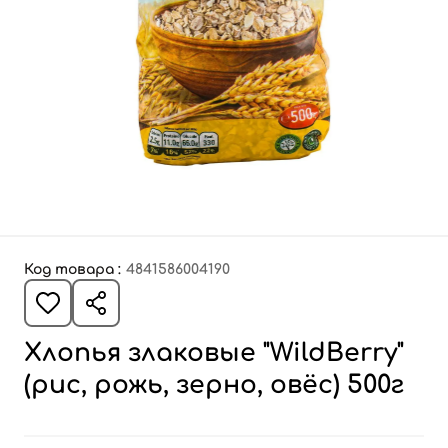
Код товара :
4841586004190
Хлопья злаковые "WildBerry"
(рис, рожь, зерно, овёс) 500г