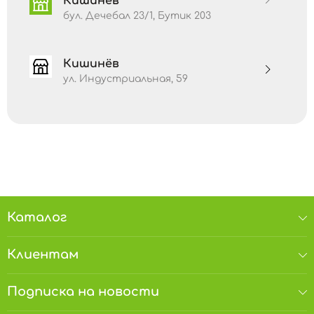
Кишинёв
бул. Дечебал 23/1, Бутик 203
Жиры:
2,5 г
Углеводы:
66 г
Кишинёв
Белки:
11 г
ул. Индустриальная, 59
Хранить в сухом и прохладном месте, вдали
от прямого солнечного света, при
температуре до 25°С и относительной
влажности воздуха не более 70%.
Срок годности 20 месяцев. Дата
производства: смотреть на упаковке.
Каталог
Клиентам
Подписка на новости