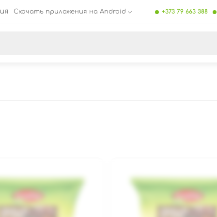
ия
Скачать приложения на Android
+373 79 663 388
се результаты поиска [0 товаров]