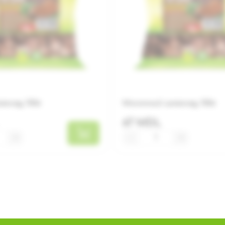
олад, 150г
Молочный шоколад, 150г
67 MDL
+
−
+