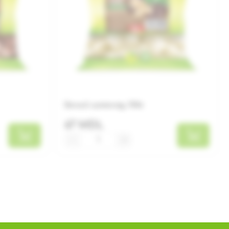
Белый шоколад, 150г
67 MDL
−
+