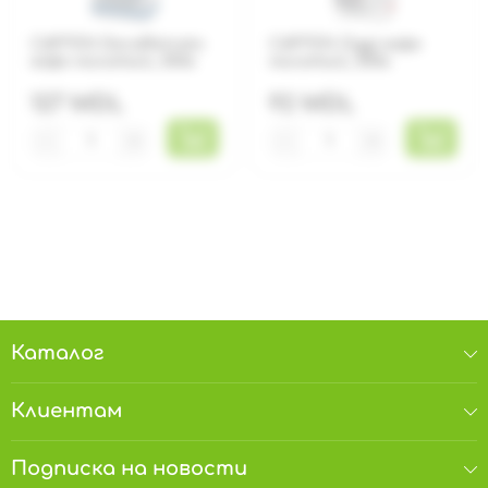
CAFFEN Decaffeinato
CAFFEN Oggi кофе
кофе молотый, 250г
молотый, 250г
127 MDL
92 MDL
−
+
−
+
Каталог
Клиентам
Подписка на новости