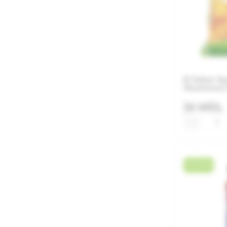
El Sabor К
Халапеньо 
26 MDL
−
НОВИНКА