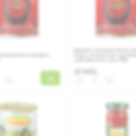
Мякоть томатов Rosso G
матов Rosso Gargano
Polpa, очищенные протё
собственном соку 400г
22 MDL
+
−
+