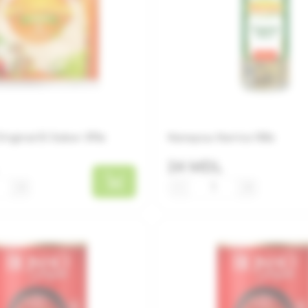
iginal El Sabor 370г
Каперсы Iberica 100г
24 MDL
+
−
+