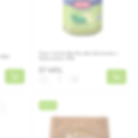
Соус песто Barilla alla Genovese с
100г
базиликом, 190г
57 MDL
−
+
НОВИНКА