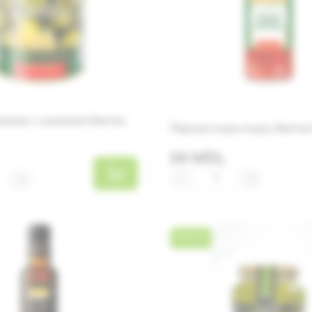
еные с лимоном Iberica
Перчик пири-пири Iberica 
24 MDL
−
+
+
НОВИНКА