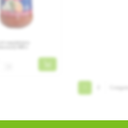
LA napoletana
нский) 400 г
+
1
2
Следу