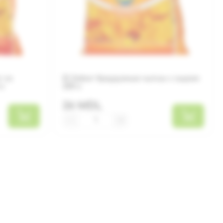
r со
El Sabor Кукурузные чипсы с сыром
 г
225 г
26 MDL
−
+