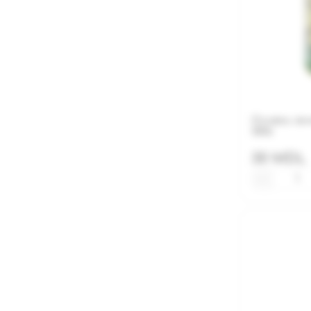
Оливки зел
300г
30 MDL
−