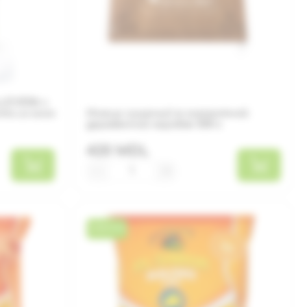
LEVERA с
ста из алоэ
Инжир сушеный в элегантной
деревянной коробке 500 г
420 MDL
−
+
НОВИНКА