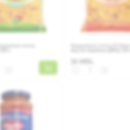
укурузные чипсы
Кукурузные чипсы El Sabo
225 г
вкусом барбекю (BBQ), 225
26 MDL
+
−
+