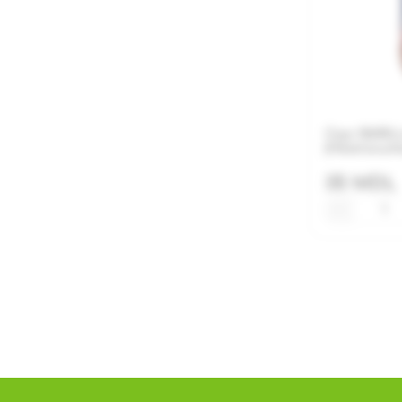
Соус BARIL
(Неаполита
35 MDL
−