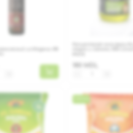
Концентрат алоэ вера AL
замический из Модены 6%
медом и лаймом, 500 г (па
мл
вера)
180 MDL
+
−
+
НОВИНКА