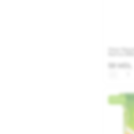
Уксус баль
Iberica 250
58 MDL
−
НОВИНКА