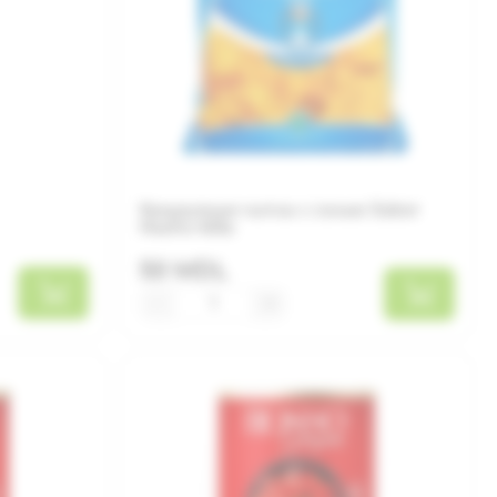
Кукурузные чипсы с солью Sabor
Nacho 425г
50 MDL
−
+