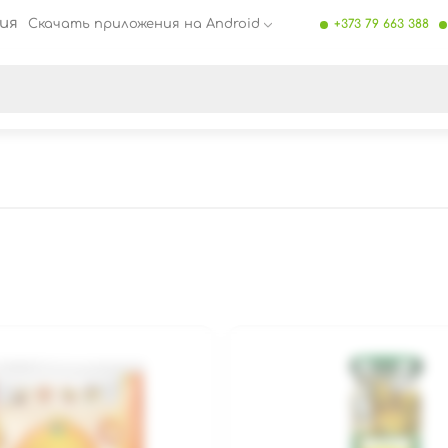
ия
Скачать приложения на Android
+373 79 663 388
се результаты поиска [0 товаров]