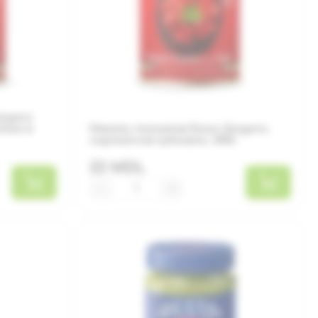
argano
ртые в
Мякоть томатов Rosso Gargano,
нарезанная кубиками, 400г
22 MDL
−
+