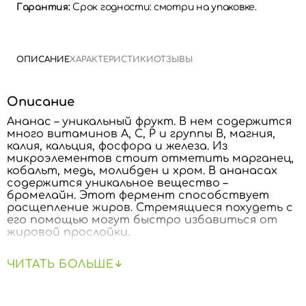
Гарантия:
Срок годности: смотри на упаковке.
ОПИСАНИЕ
ХАРАКТЕРИСТИКИ
ОТЗЫВЫ
Описание
Ананас – уникальный фрукт. В нем содержится
много витаминов А, С, Р и группы В, магния,
калия, кальция, фосфора и железа. Из
микроэлементов стоит отметить марганец,
кобальт, медь, молибден и хром. В ананасах
содержится уникальное вещество –
бромелайн. Этот фермент способствует
расщепление жиров. Стремящиеся похудеть с
его помощью могут быстро избавиться от
жировой прослойки.
Ананасы являются рекордсменами по
ЧИТАТЬ БОЛЬШЕ
содержанию органического кремния. Его
дневная доза содержится всего лишь в 30
граммах свежего фрукта. Он важен для
здоровья волос и ногтей, укрепляет стенки