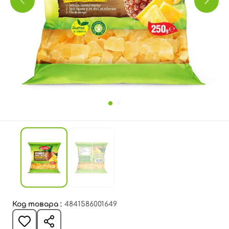
Код товара :
4841586001649