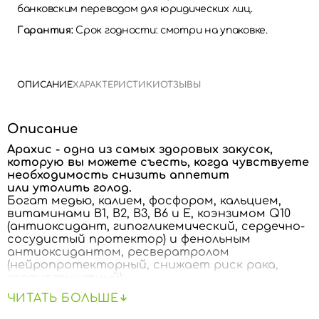
банковским переводом для юридических лиц.
Гарантия:
Срок годности: смотри на упаковке.
ОПИСАНИЕ
ХАРАКТЕРИСТИКИ
ОТЗЫВЫ
Описание
Арахис - одна из самых здоровых закусок,
которую вы можете съесть, когда чувствуете
необходимость снизить аппетит
или утолить голод.
Богат медью, калием, фосфором, кальцием,
витаминами B1, B2, B3, B6 и E, коэнзимом Q10
(антиоксидант, гипогликемический, сердечно-
сосудистый протектор) и фенольным
антиоксидантом, ресвератролом
(нейропротекторный, снижает риск рака,
кардиозащитный).
ЧИТАТЬ БОЛЬШЕ
Арахис - настоящий кладезь энергии, по
калорийности и питательной ценности очень