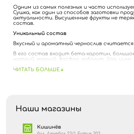
Одним из самых полезных и часто используе
Сушка, как один из способов заготовки прод
актуальности. Высушенные фрукты не теря
состав.
Уникальный состав
Вкусный и ароматный чернослив считается о
В его состав входит бета-каротин, большое к
натрий, магний, фосфор, кобальт, йод, цинк
кислоты, крахмал).
ЧИТАТЬ БОЛЬШЕ
ПИЩЕВАЯ ЦЕННОСТЬ / 100 г
Калорийность:
282 кКал
Жиры:
0,38 г
Наши магазины
• насыщенные жиры – 0,08 г
• мононенасыщенные жирные кислоты – 0,1 г
• полиненасыщенные жирные кислоты – 0,1 г
Кишинёв
Углеводы:
64 г
бул. Дечебал 23/1, Бутик 203