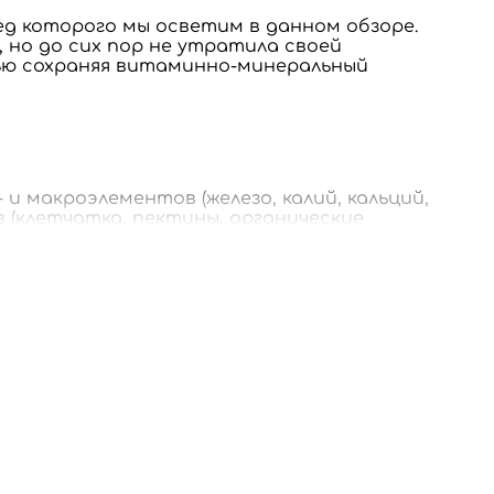
ред которого мы осветим в данном обзоре.
, но до сих пор не утратила своей
ью сохраняя витаминно-минеральный
 и макроэлементов (железо, калий, кальций,
в (клетчатка, пектины, органические