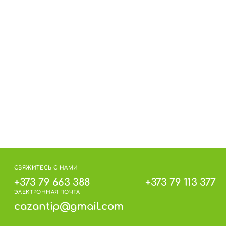
 3°С до 18°С (без резких колебаний) и
на упаковке.
СВЯЖИТЕСЬ С НАМИ
+373 79 663 388
+373 79 113 377
ЭЛЕКТРОННАЯ ПОЧТА
cazantip@gmail.com