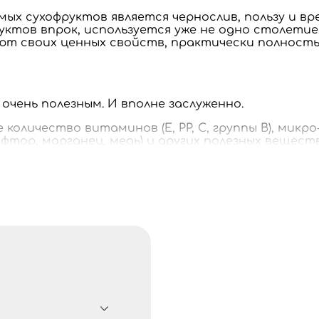
мых сухофруктов является чернослив, пользу и в
уктов впрок, используется уже не одно столетие
ют своих ценных свойств, практически полност
чень полезным. И вполне заслуженно.
оличество витаминов (Е, РР, С, группы В), микро-
, фтор, марганец, медь) и других полезных вещест