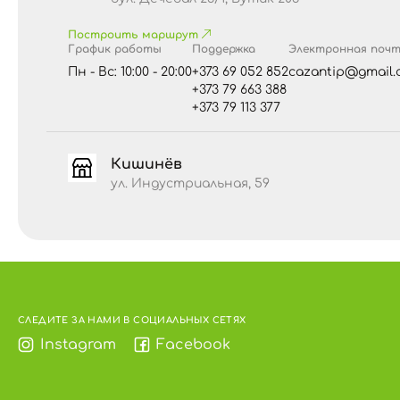
• сахара – 38 г
Построить маршрут
Пищевые волокна:
7 г
График работы
Поддержка
Электронная поч
Белки:
2,18 г
Пн - Вс: 10:00 - 20:00
+373 69 052 852
cazantip@gmail.
+373 79 663 388
+373 79 113 377
Аллергены
.
Продукт может содержать следы 
Хранить в сухом и прохладном месте, вдали 
относительной влажности воздуха не более 7
Кишинёв
Важно!
Детям употреблять в пищу только в
ул. Индустриальная, 59
СЛЕДИТЕ ЗА НАМИ В СОЦИАЛЬНЫХ СЕТЯХ
Instagram
Facebook