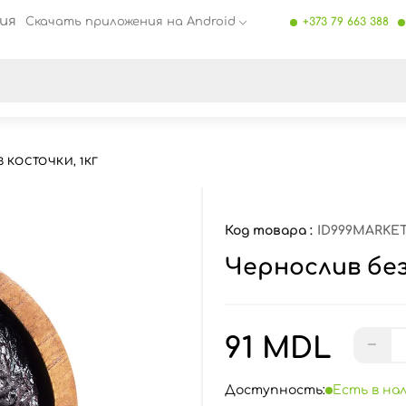
ия
Скачать приложения на Android
+373 79 663 388
се результаты поиска [0 товаров]
 КОСТОЧКИ, 1КГ
Код товара :
ID999MARKET
Чернослив без
91 MDL
−
Доступность:
Есть в на