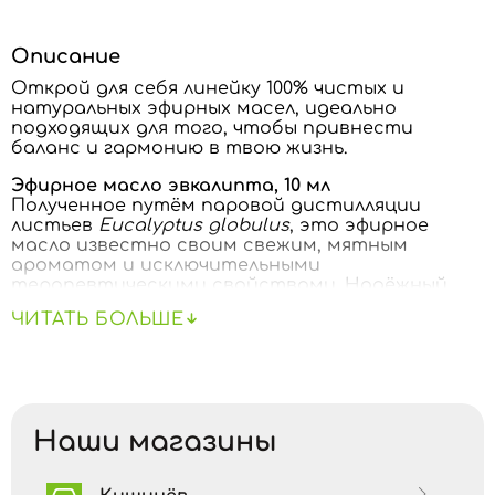
Описание
Открой для себя линейку 100% чистых и
натуральных эфирных масел, идеально
подходящих для того, чтобы привнести
баланс и гармонию в твою жизнь.
Эфирное масло эвкалипта, 10 мл
Полученное путём паровой дистилляции
листьев
Eucalyptus globulus
, это эфирное
масло известно своим свежим, мятным
ароматом и исключительными
терапевтическими свойствами. Надёжный
союзник для дыхательной системы и
ЧИТАТЬ БОЛЬШЕ
иммунитета, масло эвкалипта особенно
полезно в холодное время года и не только.
Преимущества и свойства:
Разжижающее и очищающее дыхательные
Наши магазины
пути действие
— освобождает носовые ходы,
успокаивает кашель и облегчает дыхание при
простуде, гриппе или аллергиях.