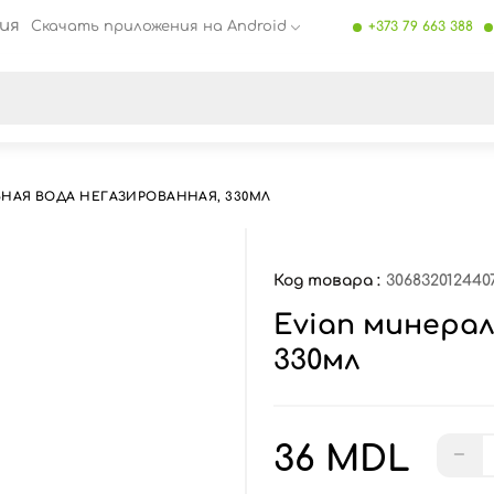
ия
Скачать приложения на Android
+373 79 663 388
се результаты поиска [0 товаров]
ЬНАЯ ВОДА НЕГАЗИРОВАННАЯ, 330МЛ
Код товара :
306832012440
Evian минерал
330мл
36 MDL
−