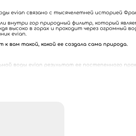
ды evian связано с тысячелетней историей Фран
ли внутри гор природный фильтр, который явля
ождя высоко в горах и проходит через огромный в
ник evian.
 к вам такой, какой ее создала сама природа.
ой воды evian результат ее постепенного прохо
 ее от всех видов воздействия человека.
 природную чистоту во время 15-летнего путеше
выходит на поверхность глубоко из под земли, о
ый минеральный состав природной минеральной в
ает уникальность местности, из которой он пр
вою собственную индивидуальность и вкус.