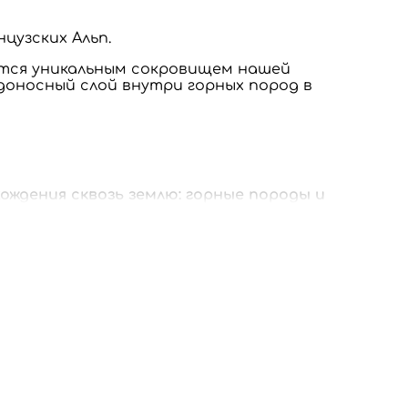
цузских Альп.
ется уникальным сокровищем нашей
одоносный слой внутри горных пород в
ждения сквозь землю: горные породы и
ствия, в процессе которого они
на идеально чиста и имеет на 100%
оды evian, создаваемый за годы медленной
оисходит.