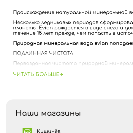
Происхождение натуральной минеральной во
Несколько ледниковых периодов сформирова
планеты. Evian рождается в виде снега и д
течение 15 лет прежде, чем попасть в источ
Природная минеральная вода evian попадает
ПОДЛИННАЯ ЧИСТОТА
Первозданная чистота природной минеральн
почва фильтруют и сохраняют воду, защищая
ЧИТАТЬ БОЛЬШЕ
Наши драгоценные капли приобретают свою
насыщаются минералами. Так как наша вода 
натуральный состав. Уникальный, постоянн
фильтрации через подземные породы, отраж
Природная минеральная вода evian имеет с
Наши магазины
Кишинёв