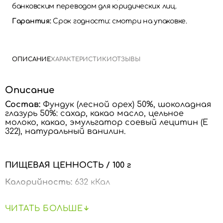
банковским переводом для юридических лиц.
Гарантия:
Срок годности: смотри на упаковке.
ОПИСАНИЕ
ХАРАКТЕРИСТИКИ
ОТЗЫВЫ
Описание
Состав:
Фундук (лесной орех) 50%, шоколадная
глазурь 50%: сахар, какао масло, цельное
молоко, какао, эмульгатор соевый лецитин (E
322), натуральный ванилин.
ПИЩЕВАЯ ЦЕННОСТЬ / 100 г
Калорийность:
632 кКал
Жиры:
51,3 г
• насыщенные жиры – 13,6 г
ЧИТАТЬ БОЛЬШЕ
• мононенасыщенные жирные кислоты – 29,4 г