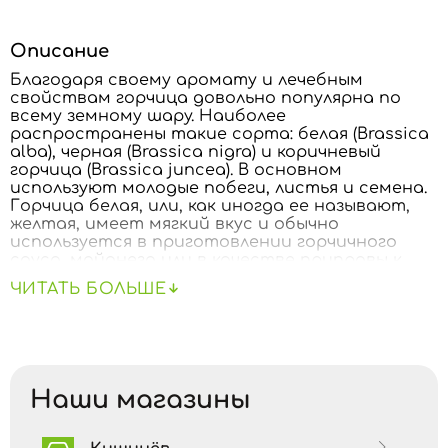
Описание
Благодаря своему аромату и лечебным
свойствам горчица довольно популярна по
всему земному шару. Наиболее
распространены такие сорта: белая (Brassica
alba), черная (Brassica nigra) и коричневый
горчица (Brassica juncea). В основном
используют молодые побеги, листья и семена.
Горчица белая, или, как иногда ее называют,
желтая, имеет мягкий вкус и обычно
используется в приготовлении горчичного
соуса, майонеза или в качестве приправы к
салатам и при консервации. Черная горчица
ЧИТАТЬ БОЛЬШЕ
известна своим сильным ароматом и вкусом,
а коричневая — зачастую используется для
приготовления дижонской горчицы. Также
популярно и горчичное масло. Его используют
для жарки или приготовления различных блюд.
Наши магазины
Семена горчицы являются богатым
источником минералов, таких как кальций,
магний, фосфор и калий. Кроме того, они