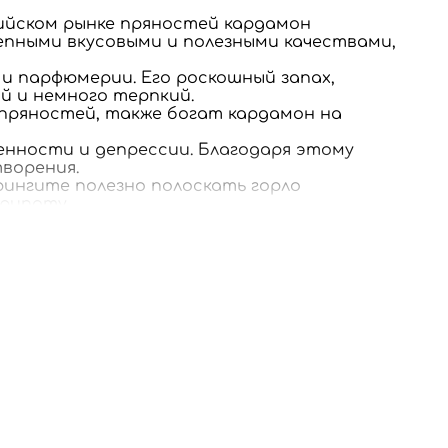
дийском рынке пряностей кардамон
лепными вкусовыми и полезными качествами,
и парфюмерии. Его роскошный запах,
й и немного терпкий.
 пряностей, также богат кардамон на
енности и депрессии. Благодаря этому
ворения.
рингите полезно полоскать горло
хрипоту.
е, бронхите, простуде или кашле. Лечит
 шлаков. Его употребление нормализует
ерации кожи, избавления от грибковых
ает зубную боль, освежает дыхание,
та и другие масличные культуры.
 температуре от + 3°C до + 18°C и