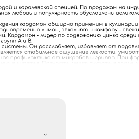
годой и королевской специей. По продажам на ин
дная любовь и популярность обусловлены велико
дения кардамон обширно применим в кулинарии 
дновременно лимон, эвкалипт и камфару – свежи
. Кардамон - лидер по содержанию цинка среди
групп А и В.
 системы. Он расслабляет, избавляет от подавл
является стабильное ощущение легкости, умирот
ая профилактика от микробов и гриппа. При фа
ых в кипятке. Пряность лечит сухость в горле, 
и, выводящий ее из легких и селезенки при астм
ельной системы в целом, чистит ЖКТ от ядов и
– обычно в составе травяных сборов.
 используемым в наружных препаратах для реген
ардамон улучшает состояние полости рта: облегч
торой используются арахис, орехи, семена кунжу
 прямых солнечных лучей и источников тепла при