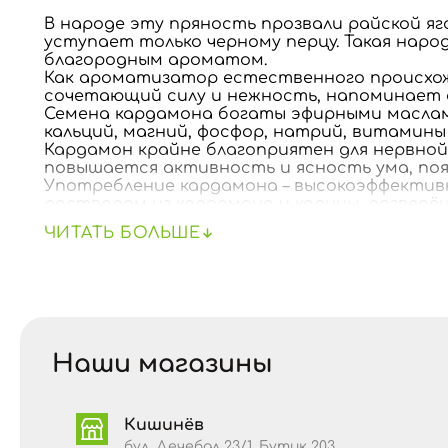
В народе эту пряность прозвали райской я
уступает только черному перцу. Такая наро
благородным ароматом.
Как ароматизатор естественного происхож
сочетающий силу и нежность, напоминает о
Семена кардамона богаты эфирными маслами
кальций, магний, фосфор, натрий, витамины 
Кардамон крайне благоприятен для нервной
повышается активность и ясность ума, по
Употребление кардамона – высокоэффективн
раствором из кардамона и корицы, разведённ
Кардамон - эффективный нейтрализатор слиз
ЧИТАТЬ БОЛЬШЕ
излишнее слюноотделение.
Кардамон гармонизирует работу пищеварит
пищеварение при различных расстройствах 
Специя является прекрасным антисептиком,
заболеваний, лишая, чесотки, кандидоза. К
нейтрализует патогенные бактерии.
Наши магазины
Аллергены.
Производится на установке, в ко
Хранить в сухом прохладном месте вдали от
относительной влажности 70%.
Кишинёв
бул. Дечебал 23/1, Бутик 203