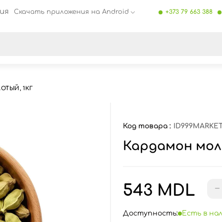
ия
Скачать приложения на Android
+373 79 663 388
се результаты поиска [0 товаров]
ОТЫЙ, 1КГ
Код товара :
ID999MARKET
Кардамон мол
543 MDL
−
Доступность:
Есть в на