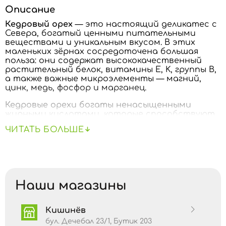
Описание
Кедровый орех
— это настоящий деликатес с
Севера, богатый ценными питательными
веществами и уникальным вкусом. В этих
маленьких зёрнах сосредоточена большая
польза: они содержат высококачественный
растительный белок, витамины E, K, группы B,
а также важные микроэлементы — магний,
цинк, медь, фосфор и марганец.
Кедровые орехи богаты ненасыщенными
жирными кислотами, которые способствуют
снижению уровня «плохого» холестерина,
ЧИТАТЬ БОЛЬШЕ
укрепляют сердце и сосуды, поддерживают
здоровье кожи, волос и нервной системы.
Высокое содержание антиоксидантов
помогает замедлить процессы старения и
укрепить иммунитет.
Наши магазины
Благодаря нежному маслянистому вкусу
кедровый орех отлично подходит для
добавления в салаты, каши, десерты и соусы.
Кишинёв
Это не только вкусный, но и исключительно
полезный продукт, который придаёт энергии
бул. Дечебал 23/1, Бутик 203