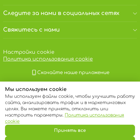
Хранить в сухом и прохладном месте, вдали
от прямого солнечного света, при
Следите за нами в социальных сетях
температуре от 3°С до 18°С (без резких
колебаний) и относительной влажности
воздуха не более 70%. Срок годности 12
Свяжитесь с нами
месяцев. Годен до: смотри на упаковке.
Важно!
Детям употреблять в пищу только в
присутствии взрослого.
Настройки cookie
Политика использования cookie
Скачайте наше приложение
Мы используем cookie
Мы используем файлы cookie, чтобы улучшить работу
сайта, анализировать трафик и в маркетинговых
целях. Вы можете принять, отклонить или
настроить параметры.
Политика использования
© 2013 – 2026 ECOM
cookie
Принять все