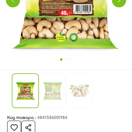
Код товара :
4841586001984