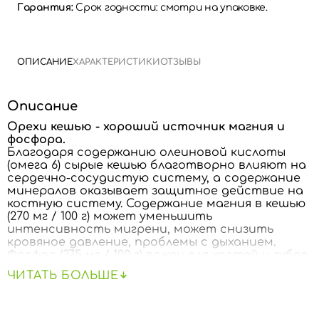
Гарантия:
Срок годности: смотри на упаковке.
ОПИСАНИЕ
ХАРАКТЕРИСТИКИ
ОТЗЫВЫ
Описание
Орехи кешью - хороший источник магния и
фосфора.
Благодаря содержанию олеиновой кислоты
(омега 6) сырые кешью благотворно влияют на
сердечно-сосудистую систему, а содержание
минералов оказывает защитное действие на
костную систему. Содержание магния в кешью
(270 мг / 100 г) может уменьшить
интенсивность мигрени, может снизить
кровяное давление, проблемы с дыханием.
Фосфор (375 мг / 100 г) важен для костей и зубов.
Эти фрукты можно есть сырые или жареные, в
ЧИТАТЬ БОЛЬШЕ
различных сочетаниях с овощами, соусами,
кашами и десертами (мороженое, торты,
пироги).