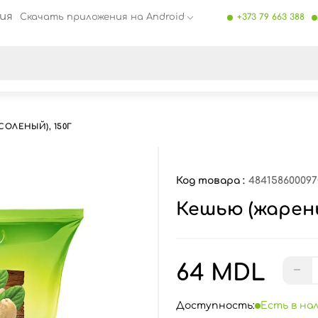
ия
Скачать приложения на Android
+373 79 663 388
се результаты поиска [0 товаров]
ОЛЕНЫЙ), 150Г
Код товара :
484158600097
Кешью (жарены
64 MDL
−
Доступность:
Есть в на