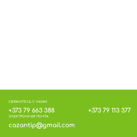
 3°С до 18°С (без резких колебаний) и
СВЯЖИТЕСЬ С НАМИ
на упаковке.
+373 79 663 388
+373 79 113 377
ЭЛЕКТРОННАЯ ПОЧТА
cazantip@gmail.com