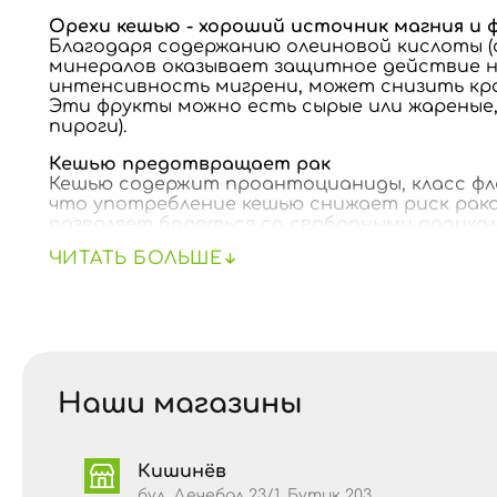
Орехи кешью - хороший источник магния и 
Благодаря содержанию олеиновой кислоты (
минералов оказывает защитное действие на 
интенсивность мигрени, может снизить кровя
Эти фрукты можно есть сырые или жареные,
пироги).
Кешью предотвращает рак
Кешью содержит проантоцианиды, класс фла
что употребление кешью снижает риск рак
позволяет бороться со свободными радикал
ЧИТАТЬ БОЛЬШЕ
Кешью помогает здоровью сердца
Кешью имеет более низкое содержание жира,
мононенасыщенных жиров, которые также со
холестерина, а содержащийся в нем магний
заболевания.
Кешью помогает здоровью костей
Наши магазины
Кешью особенно богат магнием. Хорошо изве
другие важные элементы, необходимые в это
медь из кешью жизненно важна для фермент
костям и суставам.
Кишинёв
бул. Дечебал 23/1, Бутик 203