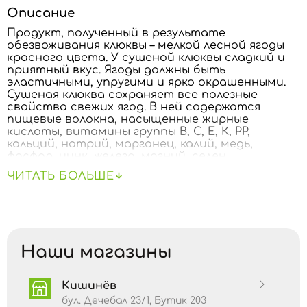
Описание
Продукт, полученный в результате
обезвоживания клюквы – мелкой лесной ягоды
красного цвета. У сушеной клюквы сладкий и
приятный вкус. Ягоды должны быть
эластичными, упругими и ярко окрашенными.
Сушеная клюква сохраняет все полезные
свойства свежих ягод. В ней содержатся
пищевые волокна, насыщенные жирные
кислоты, витамины группы В, С, Е, К, РР,
кальций, натрий, марганец, калий, медь,
фосфор, цинк, железо, магний, селен.
ЧИТАТЬ БОЛЬШЕ
Сушеная клюква – вкусный и полезный перекус.
Из нее также готовят отвары, помогающих
при простудных заболеваниях, компоты,
соусы, десерты, добавляют ее в блюда из мяса
и рыбы, в каши, творог, салаты, выпечку,
используют для декора.
Наши магазины
Кишинёв
ПИЩЕВАЯ ЦЕННОСТЬ / 100 г
бул. Дечебал 23/1, Бутик 203