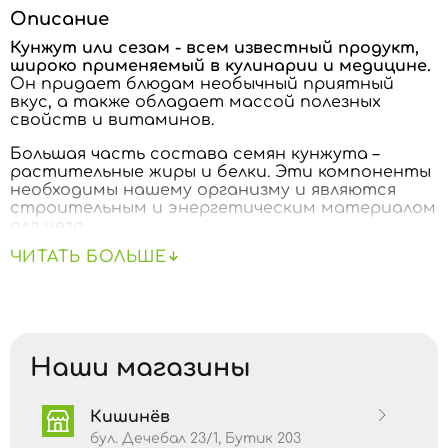
Описание
Кунжут или сезам - всем известный продукт,
широко применяемый в кулинарии и медицине.
Он придает блюдам необычный приятный
вкус, а также обладает массой полезных
свойств и витаминов.
Большая часть состава семян кунжута –
растительные жиры и белки. Эти компоненты
необходимы нашему организму и являются
строительным и энергетическим материалом
для него.
ЧИТАТЬ БОЛЬШЕ
В кунжуте содержится сезамин, который
является антиоксидантом, что помогает не
допустить преждевременное старение кожи.
Также сезамин влияет на уровень холестерина
в организме и является профилактикой
раковых заболеваний.
Наши магазины
В семенах кунжута содержится масса
витаминов, таких как витамины А, группы В, С,
Кишинёв
Е, а также важные микроэлементы – цинк,
железо, магний, фосфор, кальций, калий. За счет
бул. Дечебал 23/1, Бутик 203