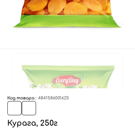
Код товара :
4841586001625
Курага, 250г