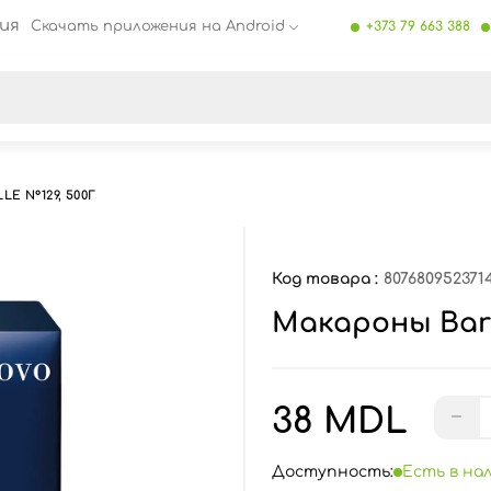
ия
Скачать приложения на Android
+373 79 663 388
се результаты поиска [0 товаров]
E N°129, 500Г
Код товара :
807680952371
Макароны Barill
38 MDL
−
Доступность:
Есть в на