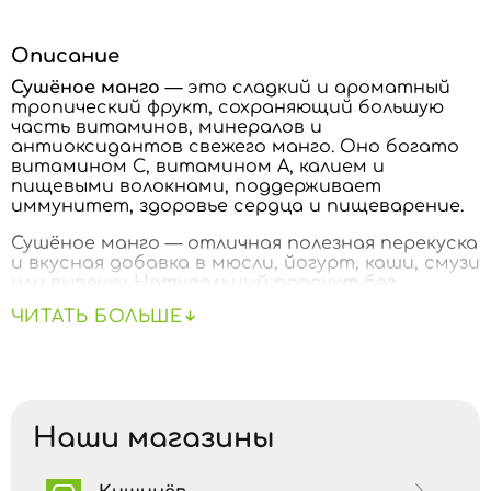
Описание
Сушёное манго
— это сладкий и ароматный
тропический фрукт, сохраняющий большую
часть витаминов, минералов и
антиоксидантов свежего манго. Оно богато
витамином C, витамином A, калием и
пищевыми волокнами, поддерживает
иммунитет, здоровье сердца и пищеварение.
Сушёное манго — отличная полезная перекуска
и вкусная добавка в мюсли, йогурт, каши, смузи
или выпечку. Натуральный продукт без
добавленного сахара и консервантов — яркий
ЧИТАТЬ БОЛЬШЕ
вкус и польза природы в каждом кусочке.
ПИЩЕВАЯ ЦЕННОСТЬ / 100 г
Наши магазины
Калорийность:
342 кКал
Жиры:
0 г
• насыщенные жиры – 0 г