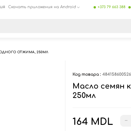
ия
Скачать приложения на Android
+373 79 663 388
се результаты поиска [0 товаров]
ОДНОГО ОТЖИМА, 250МЛ
Код товара :
48415860052
Масло семян к
250мл
164 MDL
−