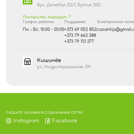
Мужчинам же рекомендуется пить масло из
бул. Дечебал 23/1, Бутик 203
и рака.
Построить маршрут
100% масло семян конопли холодного отжим
График работы
Поддержка
Электронная поч
при температуре от + 5°C до + 20°C и отн
Пн - Вс: 10:00 - 20:00
+373 69 052 852
cazantip@gmail.
течении 45 дней.
+373 79 663 388
+373 79 113 377
Кишинёв
ул. Индустриальная, 59
СЛЕДИТЕ ЗА НАМИ В СОЦИАЛЬНЫХ СЕТЯХ
Instagram
Facebook