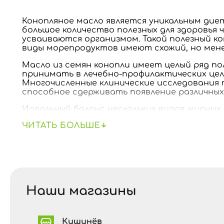
Конопляное масло является уникальным дие
большое количество полезных для здоровья 
усваиваются организмом. Такой полезный к
виды морепродуктов имеют схожий, но мен
Масло из семян конопли имеет целый ряд по
принимать в лечебно-профилактических цел
Многочисленные клинические исследования 
способное сдерживать появление различных
Идеальный баланс нескольких видов жирных
сердца. Его советуют принимать в качеств
ЧИТАТЬ БОЛЬШЕ
инфарктов.
Масло из семян коноплипомогает при проб
бронхитом, пневмонией и туберкулезом.
Включение конопляного масла в регулярны
эффективно при коликах, гастрите, язве же
которое рекомендуется принимать людям, 
Наши магазины
Масло из семян конопли оптимизирует рабо
результате он эффективнее противостоит 
Кишинёв