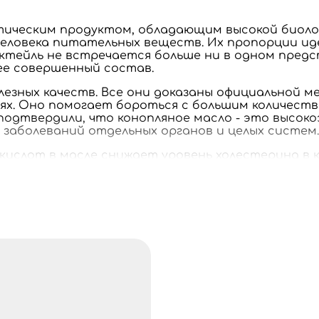
тическим продуктом, обладающим высокой биоло
человека питательных веществ. Их пропорции ид
октейль не встречается больше ни в одном пред
ее совершенный состав.
лезных качеств. Все они доказаны официальной м
ях. Оно помогает бороться с большим количест
подтвердили, что конопляное масло - это высок
 заболеваний отдельных органов и целых систем.
 кислот в масле снижает уровень холестерина в 
е профилактического средства, которое снижает
лемах с астмой и инфекциями дыхательных путей
й питательный рацион позволяет наладить работ
лудка, геморрое и холецистите. Также оно высту
расположенным к запорам.
ту иммунитета человека. Оно укрепляет и усил
всем видам заболеваний.