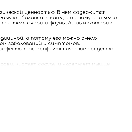
гической ценностью. В нем содержится
еально сбалансированы, а потому они легко
ставителе флоры и фауны. Лишь некоторые
едициной, а потому его можно смело
вом заболеваний и симптомов.
оэффективное профилактическое средство,
крови, чистит сосуды и укрепляет мышцы
 риск возникновения инсультов и
. Его советуют принимать больным
у всей пищеварительной системы. Оно
пает в роли слабительного средства,
ивает защитные функции организма. В