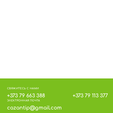
средства от аденомы простаты, импотенции
ямых солнечных лучей и источников тепла
омендуем употребить тыквенное масло в
СВЯЖИТЕСЬ С НАМИ
+373 79 663 388
+373 79 113 377
ЭЛЕКТРОННАЯ ПОЧТА
cazantip@gmail.com