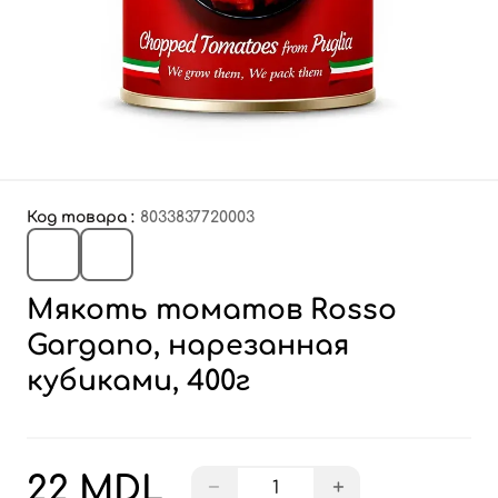
Код товара :
8033837720003
Мякоть томатов Rosso
Gargano, нарезанная
кубиками, 400г
22 MDL
−
+