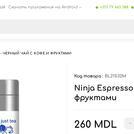
ия
Скачать приложения на Android
+373 79 663 388
се результаты поиска [0 товаров]
 - ЧЕРНЫЙ ЧАЙ С КОФЕ И ФРУКТАМИ
Код товара :
BL21532M
Ninja Espresso
фруктами
260 MDL
−