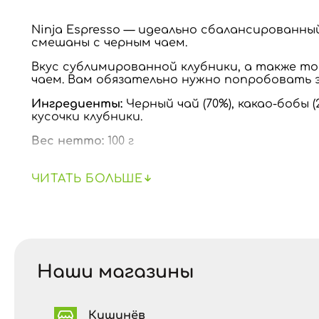
Ninja Espresso — идеально сбалансированный
смешаны с черным чаем.
Вкус сублимированной клубники, а также т
чаем. Вам обязательно нужно попробовать э
Ингредиенты:
Черный чай (70%), какао-бобы
кусочки клубники.
Вес нетто:
100 г
Происхождение:
Китай
ЧИТАТЬ БОЛЬШЕ
Приготовление:
3-5 мин 95° C, 4-5 чайных лож
Наши магазины
Кишинёв