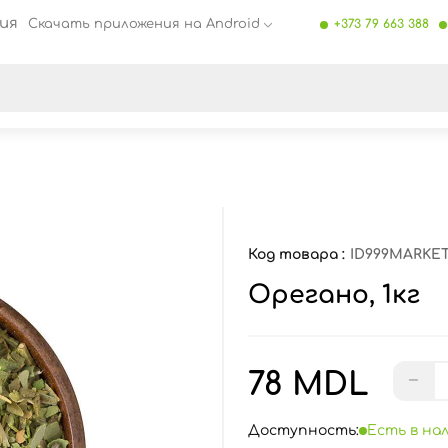
ия
Скачать приложения на Android
+373 79 663 388
се результаты поиска [0 товаров]
Код товара :
ID999MARKET
Орегано, 1кг
78 MDL
−
Доступность:
Есть в на