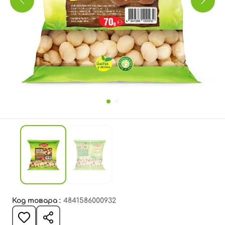
Код товара :
4841586000932