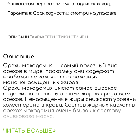
банковским переводом для юридических лиц.
Гарантия:
Срок годности: смотри на упаковке.
ОПИСАНИЕ
ХАРАКТЕРИСТИКИ
ОТЗЫВЫ
Описание
Орехи макадамия — самый полезный вид
орехов в мире, поскольку они содержат
наибольшее количество полезных
мононенасыщенных жиров.
Орехи макадамия имеют самое высокое
содержание ненасыщенных жиров среди всех
орехов. Ненасыщенные жиры снижают уровень
холестерина в крови. Состав жирных кислот в
орехах макадамия очень близок к составу
оливкового масла.
Содержат 72% жиров и имеют сладкий вкус.
ЧИТАТЬ БОЛЬШЕ
Они богаты калием, а также содержат
фосфор, магний, кальций, натрий и железо.