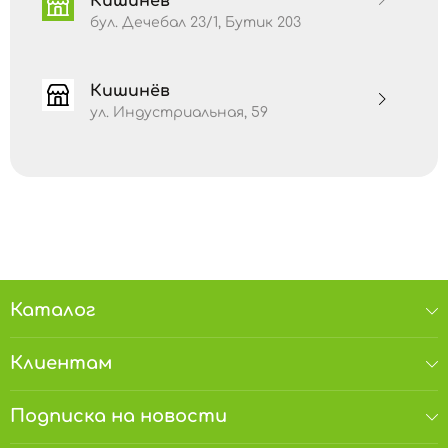
Кишинёв
останавливает развитие рака, снижает
«плохой» холестерин в организме,
бул. Дечебал 23/1, Бутик 203
способствует снижению веса тела,
стимулирует кровообращение, борется с
респираторными заболеваниями и т.д.
Кишинёв
Противопоказано употребление острого
перца при воспалении желудка или при
ул. Индустриальная, 59
язвенной болезни желудка и
двенадцатиперстной кишки.
Аллергены.
Производится на установке, в
которой используются арахис, орехи, семена
кунжута и другие масличные культуры.
Хранить в сухом прохладном месте вдали от
прямых солнечных лучей и источников тепла
при температуре от + 3°C до + 18°C и
относительной влажности 70%.
Каталог
Клиентам
Подписка на новости