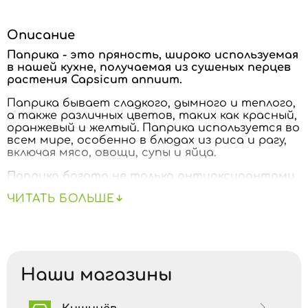
Описание
Паприка - это пряность, широко используемая
в нашей кухне, получаемая из сушеных перцев
растения Capsicum annuum.
Паприка бывает сладкого, дымного и теплого,
а также различных цветов, таких как красный,
оранжевый и желтый. Паприка используется во
всем мире, особенно в блюдах из риса и рагу,
включая мясо, овощи, супы и яйца.
Паприка богата не только антиоксидантами,
но также витаминами и минералами.
ЧИТАТЬ БОЛЬШЕ
Помогает при проблемах, связанных с
анемией, потерей аппетита, апатией,
астенией, простудой, расстройством
желудка, диспепсией, спазмами,
сердцебиением, средство от скарлатины,
Наши магазины
снимает боль, вызванную ревматизмом,
укрепляет иммунную систему, увеличивает
фертильность, борется с морской болезнью,