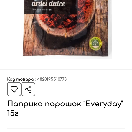
Код товара :
4820195510773
Паприка порошок "Everyday"
15г