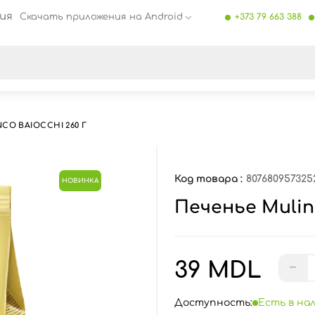
ия
Скачать приложения на Android
+373 79 663 388
се результаты поиска [0 товаров]
CO BAIOCCHI 260 Г
Код товара :
807680957325
НОВИНКА
Печенье Mulino
39 MDL
−
Доступность:
Есть в на