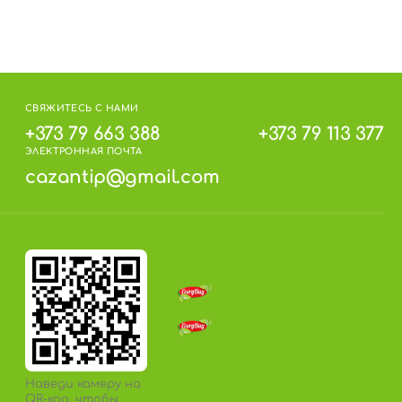
СВЯЖИТЕСЬ С НАМИ
+373 79 663 388
+373 79 113 377
ЭЛЕКТРОННАЯ ПОЧТА
cazantip@gmail.com
Наведи камеру на
QR-код, чтобы